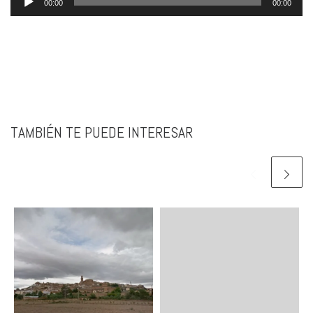
00:00
00:00
de
audio
TAMBIÉN TE PUEDE INTERESAR