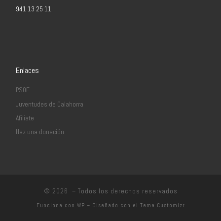
941 13 25 11
Enlaces
PSOE
Juventudes de Calahorra
Afiliate
Haz una donación
© 2026
– Todos los derechos reservados
Funciona con
WP
– Diseñado con el
Tema Customizr