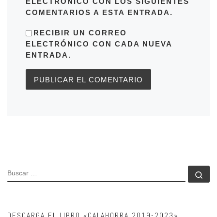
ELECTRÓNICO CON LOS SIGUIENTES
COMENTARIOS A ESTA ENTRADA.
RECIBIR UN CORREO
ELECTRÓNICO CON CADA NUEVA
ENTRADA.
BUSCAR
Bu
DESCARGA EL LIBRO «CALAHORRA 2019-2023»