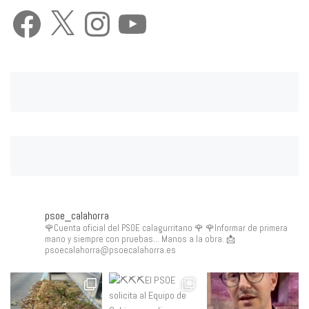
Facebook
X
Instagram
YouTube
psoe_calahorra
🌹Cuenta oficial del PSOE calagurritano 🌹
🌹Informar de primera
mano y siempre con pruebas... Manos a la obra.
📩
psoecalahorra@psoecalahorra.es