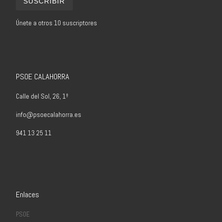
SUSCRIBIR
Únete a otros 10 suscriptores
PSOE CALAHORRA
Calle del Sol, 26, 1º
info@psoecalahorra.es
941 13 25 11
Enlaces
PSOE