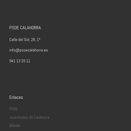
PSOE CALAHORRA
Calle del Sol, 26, 1º
info@psoecalahorra.es
941 13 25 11
Enlaces
PSOE
Juventudes de Calahorra
Afiliate