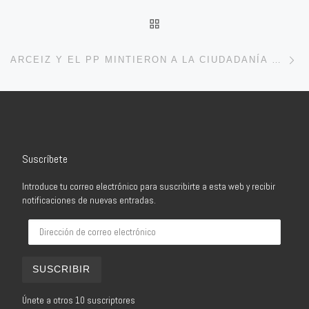
VOLVER A LA LISTA DE 
En
ARCEIZ Y EL PP MINTIERON A LA CIUDADANÍA CON LA COMPRA DEL CARMEN
Suscríbete
Introduce tu correo electrónico para suscribirte a esta web y recibir
notificaciones de nuevas entradas.
Dirección de correo electrónico
SUSCRIBIR
Únete a otros 10 suscriptores