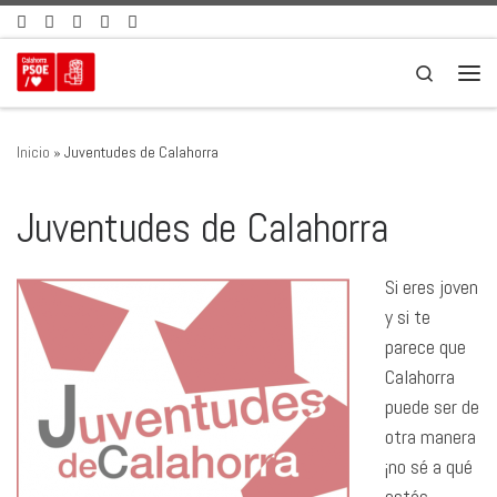
Saltar al contenido
Search
Men
Inicio
»
Juventudes de Calahorra
Juventudes de Calahorra
Si eres joven
y si te
parece que
Calahorra
puede ser de
otra manera
¡no sé a qué
estás