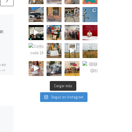
La venta del solar del
ón
LIDL deja al
Ayuntamiento de
Calahorra sin parcelas
para desarrollar
s en
equipamientos
y el
a y
Arceiz mal vende el patrimonio
Cargar más
para pagar proyectos
faraónicos y a cambio no
Seguir en Instagram
desarrolla vivienda protegida ni
nuevos servicios públicos.