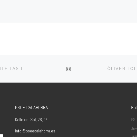
VOLVER A LA LISTA DE 
DESPUÉS DE 9 MESES, EL PP DE CALAHORRA ADMITE LAS IRREGULARIDADES EN LA GESTIÓN DE PROTECCIÓN CIVIL QUE DENUNCIÓ EL PSOE.
PSOE CALAHORRA
En
Calle del Sol, 26, 1º
PS
Juv
info@psoecalahorra.es