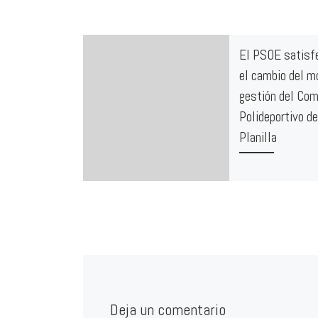
El PSOE satisf
el cambio del m
gestión del Com
Polideportivo d
Planilla
Los Grupos Político
municipales hemos 
negociar las condic
nueva licitación que
vigor el próximo 1 d
Deja un comentario