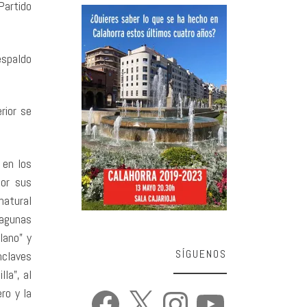
Partido
espaldo
rior se
 en los
por sus
natural
lagunas
lano” y
SÍGUENOS
nclaves
la”, al
ro y la
Facebook
X
Instagram
YouTube