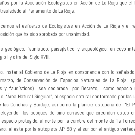
años por la Asociación Ecologistas en Acción de La Rioja que el 
trasladado al Parlamento de La Rioja.
ecemos el esfuerzo de Ecologistas en Acción de La Rioja y el r
posición que ha sido aprobada por unanimidad.
geológico, faunístico, paisajístico, y arqueológico, en cuyo inte
 I y otra del Siglo XVIII.
o, instar al Gobierno de La Rioja en consonancia con lo señalado
 marzo, de Conservación de Espacios Naturales de La Rioja (
icos y faunísticos) sea declarada por Decreto, como espacio 
 o “Área Natural Singular”, al espacio natural conformado por las 
 las Conchas y Bardaje, así como la planicie esteparia de “El P
 incluyendo los bosques de pino carrasco que circundan estos e
espacio protegido: al norte por la cumbre del monte de “la Torrecil
ro, al este por la autopista AP-68 y al sur por el antiguo vertede