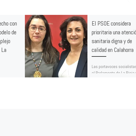
echo con
El PSOE considera
odelo de
prioritaria una atenci
plejo
sanitaria digna y de
e La
calidad en Calahorra
Las portavoces socialista
el Parlamento de La Rioja 
s
Ayuntamiento de Calahorr
tenido que
candidatas del PSOE a la
iones de la
presidencia de […]
 entrará en
e […]