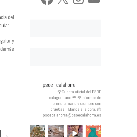
cia del
ular.
gular y
 además
psoe_calahorra
🌹Cuenta oficial del PSOE
calagurritano 🌹
🌹Informar de
primera mano y siempre con
pruebas... Manos a la obra.
📩
psoecalahorra@psoecalahorra.es