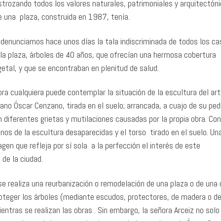
strozando todos los valores naturales, patrimoniales y arquitectóni
e una plaza, construida en 1987, tenía.
 denunciamos hace unos días la tala indiscriminada de todos los c
 la plaza, árboles de 40 años, que ofrecían una hermosa cobertura
getal, y que se encontraban en plenitud de salud.
ra cualquiera puede contemplar la situación de la escultura del art
jano Óscar Cenzano, tirada en el suelo; arrancada, a cuajo de su ped
 diferentes grietas y mutilaciones causadas por la propia obra. Con
nos de la escultura desaparecidas y el torso tirado en el suelo. Un
gen que refleja por sí sola a la perfección el interés de este
 de la ciudad.
se realiza una reurbanización o remodelación de una plaza o de una c
oteger los árboles (mediante escudos, protectores, de madera o de
ntras se realizan las obras . Sin embargo, la señora Arceiz no solo