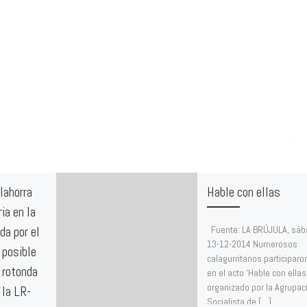
lahorra
Hable con ellas
ia en la
Fuente: LA BRÚJULA, sáb
da por el
13-12-2014 Numerosos
 posible
calagurritanos participaro
 rotonda
en el acto ‘Hable con ellas
organizado por la Agrupac
 la LR-
Socialista de […]