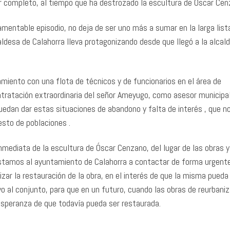
por completo, al tiempo que ha destrozado la escultura de Óscar Cen
lamentable episodio, no deja de ser uno más a sumar en la larga list
aldesa de Calahorra lleva protagonizando desde que llegó a la alcald
iento con una flota de técnicos y de funcionarios en el área de
contratación extraordinaria del señor Ameyugo, como asesor municipa
edan dar estas situaciones de abandono y falta de interés , que n
resto de poblaciones .
inmediata de la escultura de Óscar Cenzano, del lugar de las obras y
instamos al ayuntamiento de Calahorra a contactar de forma urgent
lizar la restauración de la obra, en el interés de que la misma pueda
o al conjunto, para que en un futuro, cuando las obras de reurbani
a esperanza de que todavía pueda ser restaurada.