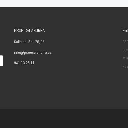
PSOE CALAHORRA
En
Calle del Sol, 26, 1º
PS
Juv
info@psoecalahorra.es
Afil
941 13 25 11
Haz