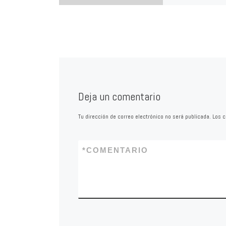
134
Un monumento relat
pasado romano de C
segunda opción pref
ciudadanía El PSO
Calahorra, a través
Deja un comentario
Tu dirección de correo electrónico no será publicada.
Los c
*
COMENTARIO