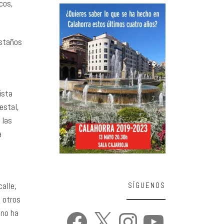
cos,
astaños
ista
estal,
 las
a
alle,
SÍGUENOS
 otros
 no ha
Facebook
X
Instagram
YouTube