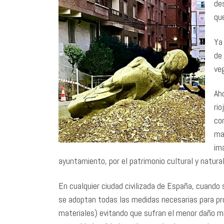
de
qu
Ya
de
ve
Aho
rio
con
ma
ima
ayuntamiento, por el patrimonio cultural y natural
En cualquier ciudad civilizada de España, cuando 
se adoptan todas las medidas necesarias para pr
materiales) evitando que sufran el menor daño mie