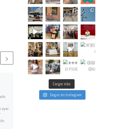
La Agrupación Socialista
Cargar más
de Calahorra ha aprobado
Seguir en Instagram
ado
esta noche por
aclamación la lista que
n ayer
concurrirá a las
’
ión
elecciones municipales