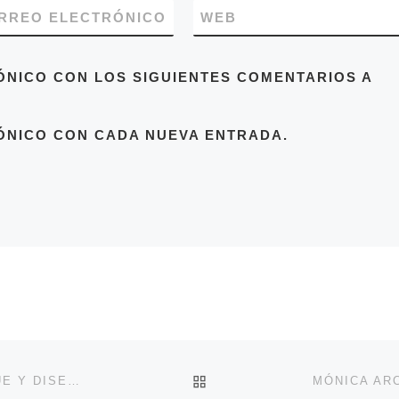
RREO ELECTRÓNICO
WEB
ÓNICO CON LOS SIGUIENTES COMENTARIOS A
ÓNICO CON CADA NUEVA ENTRADA.
VOLVER A LA LISTA DE 
EL PSOE EXIGE AL AYUNTAMIENTO QUE RECTIFIQUE Y DISEÑE UNA RUTA ALTERNATIVA DEL AUTOBÚS URBANO HASTA EL CENTRO DE SALUD