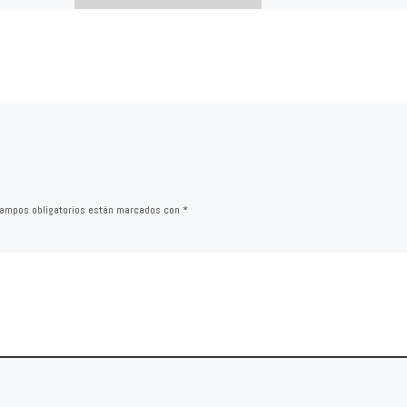
ivo al
alahorra,
erida por la
E de
 de su […]
ampos obligatorios están marcados con
*