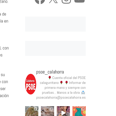
zano.
a de
ía en
l, con
os
psoe_calahorra
 su
Cuenta oficial del PSOE
e con
calagurritano
Informar de
primera mano y siempre con
 ser
pruebas... Manos a la obra.
zación
psoecalahorra@psoecalahorra.es