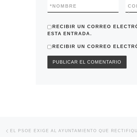
*
NOMBRE
CO
*
RECIBIR UN CORREO ELECTR
ESTA ENTRADA.
RECIBIR UN CORREO ELECTR
Navegación de entradas
Entrada anterior