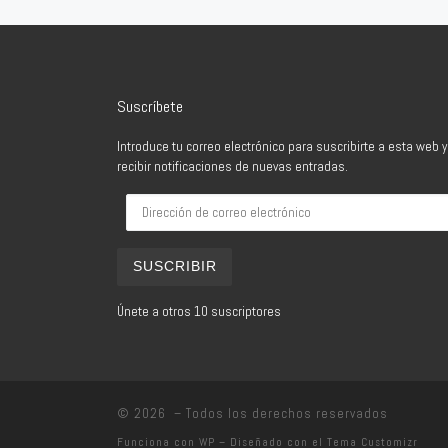
Suscríbete
Introduce tu correo electrónico para suscribirte a esta web y
recibir notificaciones de nuevas entradas.
Dirección de correo electrónico
SUSCRIBIR
Únete a otros 10 suscriptores
© 2026
– Todos los derechos reservados
Funciona con
WP
– Diseñado con el
Tema Customizr