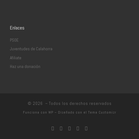
Enlaces
PSOE
Juventudes de Calahorra
Afiliate
Haz una donación
© 2026
– Todos los derechos reservados
Funciona con
WP
– Diseñado con el
Tema Customizr