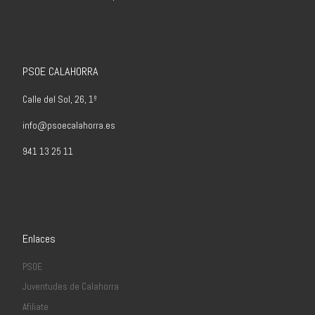
PSOE CALAHORRA
Calle del Sol, 26, 1º
info@psoecalahorra.es
941 13 25 11
Enlaces
PSOE
Juventudes de Calahorra
Afiliate