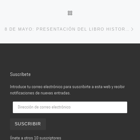
VOLVER A LA LISTA DE 
En
8 DE MAYO: PRESENTACIÓN DEL LIBRO HISTORIA DEL SOCIALISMO EN CALAHORRA
Suscríbete
Introduce tu correo electrónico para suscribirte a esta web y recibir
notificaciones de nuevas entradas.
Dirección de correo electrónico
SUSCRIBIR
Únete a otros 10 suscriptores