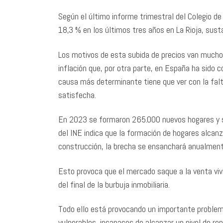
Según el último informe trimestral del Colegio de
18,3 % en los últimos tres años en La Rioja, sus
Los motivos de esta subida de precios van mucho 
inflación que, por otra parte, en España ha sido 
causa más determinante tiene que ver con la fal
satisfecha.
En 2023 se formaron 265.000 nuevos hogares y s
del INE indica que la formación de hogares alcan
construcción, la brecha se ensanchará anualmente
Esto provoca que el mercado saque a la venta vivi
del final de la burbuja inmobiliaria.
Todo ello está provocando un importante problema
vulnerables, incapaces de alcanzar un nivel de ren