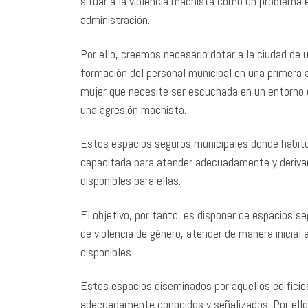
situar a la violencia machista como un problema es
administración.
Por ello, creemos necesario dotar a la ciudad de 
formación del personal municipal en una primera at
mujer que necesite ser escuchada en un entorno c
una agresión machista.
Estos espacios seguros municipales donde habit
capacitada para atender adecuadamente y derivar 
disponibles para ellas.
El objetivo, por tanto, es disponer de espacios 
de violencia de género, atender de manera inicial 
disponibles.
Estos espacios diseminados por aquellos edificio
adecuadamente conocidos y señalizados. Por ello,