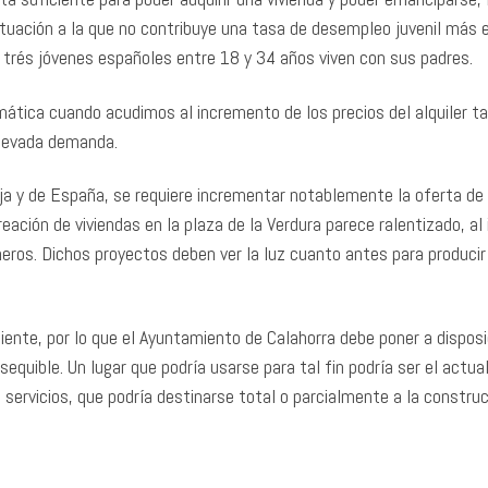
situación a la que no contribuye una tasa de desempleo juvenil más 
a trés jóvenes españoles entre 18 y 34 años viven con sus padres.
tica cuando acudimos al incremento de los precios del alquiler t
elevada demanda.
ioja y de España, se requiere incrementar notablemente la oferta de
eación de viviendas en la plaza de la Verdura parece ralentizado, al 
neros. Dichos proyectos deben ver la luz cuanto antes para producir
iente, por lo que el Ayuntamiento de Calahorra debe poner a disposi
equible. Un lugar que podría usarse para tal fin podría ser el actual
de servicios, que podría destinarse total o parcialmente a la constru