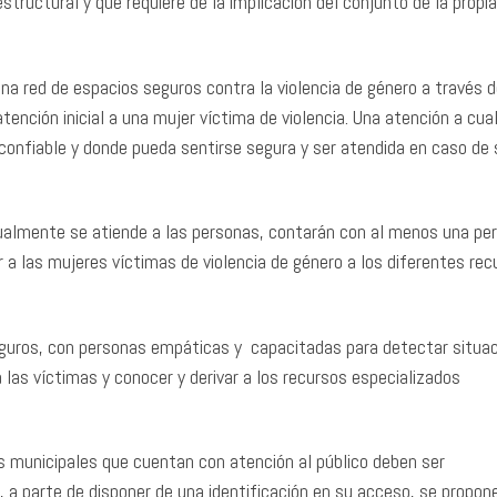
tructural y que requiere de la implicación del conjunto de la propia
una red de espacios seguros contra la violencia de género a través d
ención inicial a una mujer víctima de violencia. Una atención a cual
onfiable y donde pueda sentirse segura y ser atendida en caso de s
ualmente se atiende a las personas, contarán con al menos una pe
a las mujeres víctimas de violencia de género a los diferentes rec
seguros, con personas empáticas y capacitadas para detectar situa
a las víctimas y conocer y derivar a los recursos especializados
s municipales que cuentan con atención al público deben ser
 a parte de disponer de una identificación en su acceso, se propon