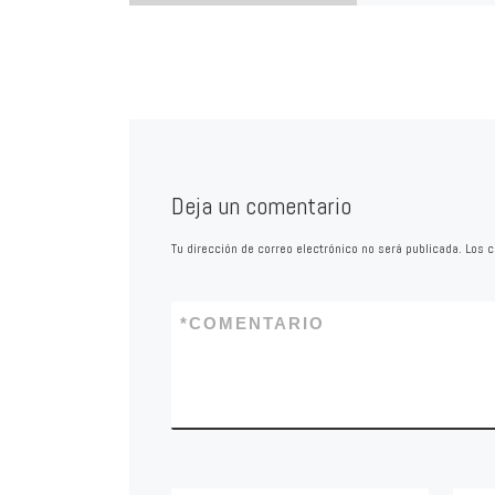
Dentro del marco de
programadas por el
del Pueblo, en su c
Mecanismo Naciona
Prevención de la […
Deja un comentario
Tu dirección de correo electrónico no será publicada.
Los c
*
COMENTARIO