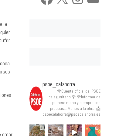
e la
quier
ufrir
rsona
ursos
psoe_calahorra
🌹Cuenta oficial del PSOE
ciones
calagurritano 🌹
🌹Informar de
primera mano y siempre con
pruebas... Manos a la obra.
📩
psoecalahorra@psoecalahorra.es
e crear