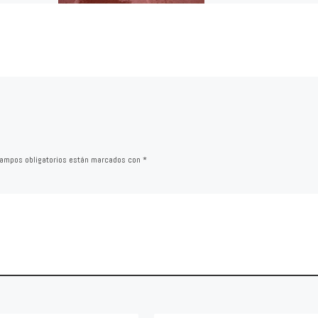
Calahorra quiere volver a
 las visitas
felicitar al Equipo de Gobi
 Defensor
por el extraordinario ritmo
ondición de
trabajo que está demostr
l de
[…]
]
ampos obligatorios están marcados con
*