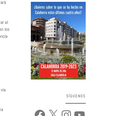
tará
ar al
en los
encia
 vía
SÍGUENOS
ra
Facebook
X
Instagram
YouTube