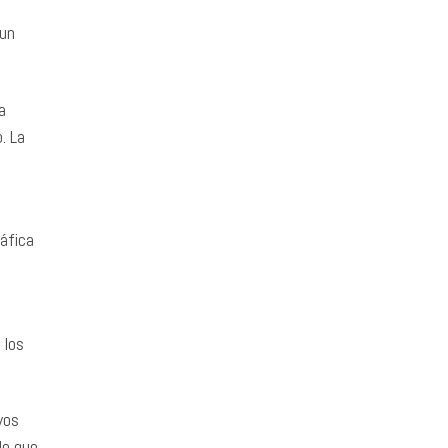
 un
a
. La
áfica
 los
vos
lo que