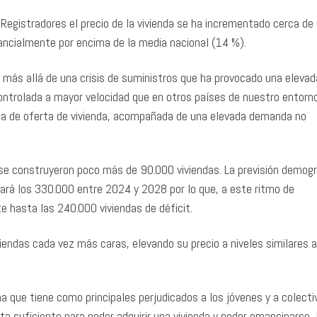
 Registradores el precio de la vivienda se ha incrementado cerca de
tancialmente por encima de la media nacional (14 %).
más allá de una crisis de suministros que ha provocado una elevad
controlada a mayor velocidad que en otros países de nuestro entorno
ta de oferta de vivienda, acompañada de una elevada demanda no
e construyeron poco más de 90.000 viviendas. La previsión demogr
zará los 330.000 entre 2024 y 2028 por lo que, a este ritmo de
 hasta las 240.000 viviendas de déficit.
endas cada vez más caras, elevando su precio a niveles similares a
 que tiene como principales perjudicados a los jóvenes y a colecti
ta suficiente para poder adquirir una vivienda y poder emanciparse, 