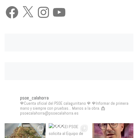
Facebook
X
Instagram
YouTube
psoe_calahorra
🌹Cuenta oficial del PSOE calagurritano 🌹
🌹Informar de primera
mano y siempre con pruebas... Manos a la obra.
📩
psoecalahorra@psoecalahorra.es