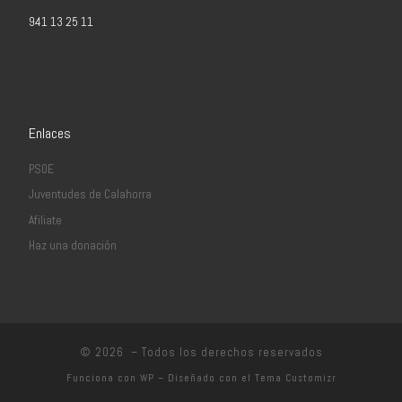
941 13 25 11
Enlaces
PSOE
Juventudes de Calahorra
Afiliate
Haz una donación
© 2026
– Todos los derechos reservados
Funciona con
WP
– Diseñado con el
Tema Customizr