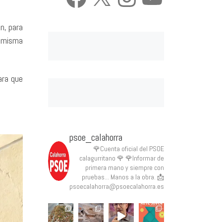
n, para
a misma
ara que
psoe_calahorra
🌹Cuenta oficial del PSOE
calagurritano 🌹
🌹Informar de
primera mano y siempre con
pruebas... Manos a la obra.
📩
psoecalahorra@psoecalahorra.es