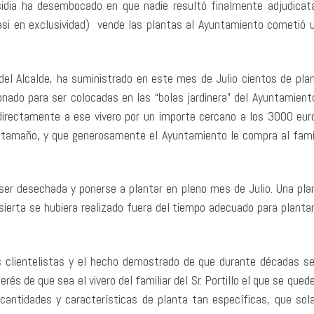
idia ha desembocado en que nadie resultó finalmente adjudicata
asi en exclusividad) vende las plantas al Ayuntamiento cometió u
del Alcalde, ha suministrado en este mes de Julio cientos de pla
onado para ser colocadas en las “bolas jardinera” del Ayuntamiento
 directamente a ese vivero por un importe cercano a los 3000 eur
e tamaño, y que generosamente el Ayuntamiento le compra al famil
ser desechada y ponerse a plantar en pleno mes de Julio. Una pla
esierta se hubiera realizado fuera del tiempo adecuado para plantar
s clientelistas y el hecho demostrado de que durante décadas s
erés de que sea el vivero del familiar del Sr. Portillo el que se qued
s cantidades y características de planta tan específicas, que so