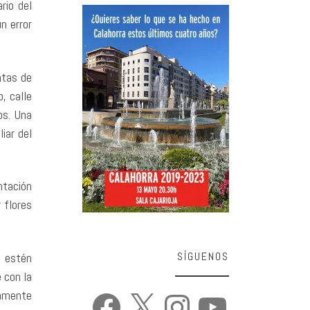
rio del
n error
ntas de
, calle
os. Una
iar del
ntación
 flores
e estén
SÍGUENOS
e con la
lamente
Facebook
X
Instagram
YouTube