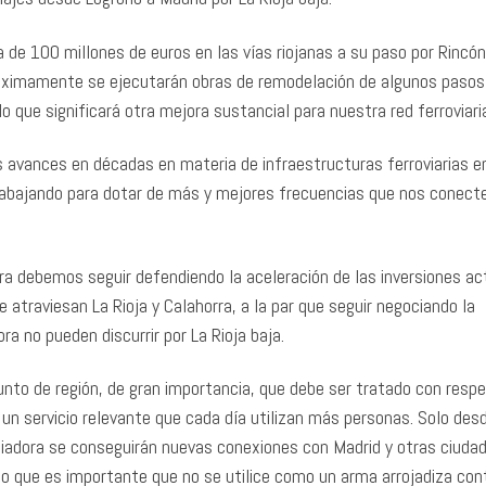
 de 100 millones de euros en las vías riojanas a su paso por Rincón
próximamente se ejecutarán obras de remodelación de algunos pasos
lo que significará otra mejora sustancial para nuestra red ferroviari
s avances en décadas en materia de infraestructuras ferroviarias e
bajando para dotar de más y mejores frecuencias que nos conect
ra debemos seguir defendiendo la aceleración de las inversiones ac
e atraviesan La Rioja y Calahorra, a la par que seguir negociando la
a no pueden discurrir por La Rioja baja.
unto de región, de gran importancia, que debe ser tratado con respe
 un servicio relevante que cada día utilizan más personas. Solo desd
ociadora se conseguirán nuevas conexiones con Madrid y otras ciuda
 lo que es importante que no se utilice como un arma arrojadiza cont