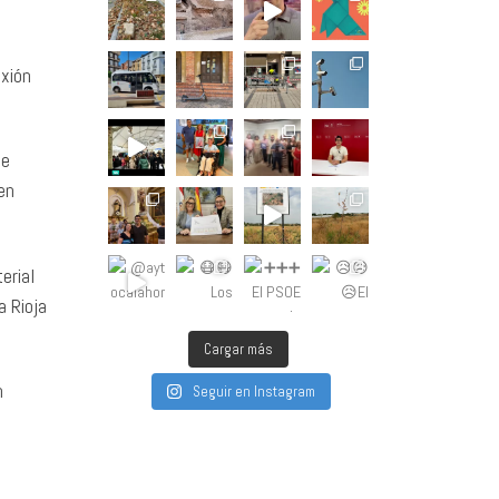
exión
de
 en
erial
a Rioja
Cargar más
n
Seguir en Instagram