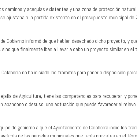
los caminos y acequias existentes y una zona de protección natural
 se ajustaba a la partida existente en el presupuesto municipal de
de Gobierno informó de que habían desechado dicho proyecto, y qu
 sino que finalmente iban a llevar a cabo un proyecto similar en el 
alahorra no ha iniciado los trámites para poner a disposición parc
ejalía de Agricultura, tiene las competencias para recuperar y pon
 en abandono o desuso, una actuación que puede favorecer el relevo
equipo de gobierno a que el Ayuntamiento de Calahorra inicie los trá
 agrícola de las parcelas municipales que tenía previstas en el tér