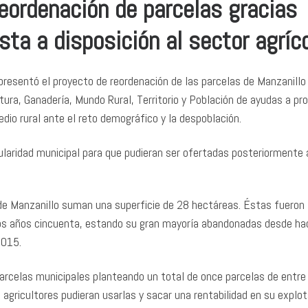
reordenación de parcelas gracias
ta a disposición al sector agríc
esentó el proyecto de reordenación de las parcelas de Manzanillo 
tura, Ganadería, Mundo Rural, Territorio y Población de ayudas a pr
dio rural ante el reto demográfico y la despoblación.
tularidad municipal para que pudieran ser ofertadas posteriormente 
 de Manzanillo suman una superficie de 28 hectáreas. Éstas fueron
os años cincuenta, estando su gran mayoría abandonadas desde ha
2015.
arcelas municipales planteando un total de once parcelas de entre
gricultores pudieran usarlas y sacar una rentabilidad en su explot