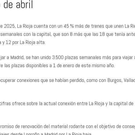
 de abril
 de 2025, La Rioja cuenta con un 45 % más de trenes que unen La Ri
 semanales con la capital, que son 8 más que las 18 que tenía ante
a y 12 por La Rioja alta.
jar a Madrid, se han unido 3.500 plazas semanales más para viajar 
e las plazas disponibles a 1 de enero de este mismo año.
 recuperar conexiones que se habían perdido, como con Burgos, Vallad
 cifras ofrece sobre la actual conexión entre La Rioja y la capital de
omiso de renovación del material rodante con el objetivo de conse
iajes desde Logroño a Madrid por La Rioja baja.