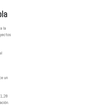
ola
a la
oyectos
al
ce un
 1,28
ación.