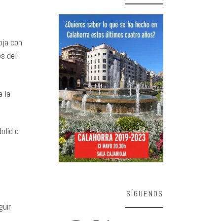
oja con
s del
a la
olid o
SÍGUENOS
guir
Facebook
X
Instagram
YouTube