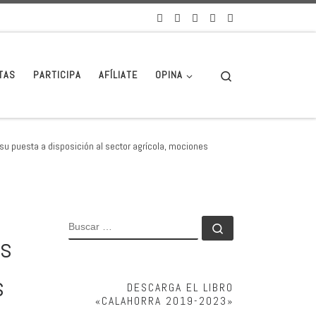
Search
TAS
PARTICIPA
AFÍLIATE
OPINA
 su puesta a disposición al sector agrícola, mociones
BUSCAR
Buscar …
es
s
DESCARGA EL LIBRO
«CALAHORRA 2019-2023»