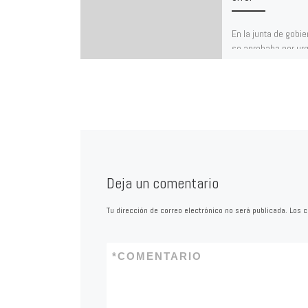
En la junta de gobie
se aprobaba por urg
celebración de un c
menor para la gesti
Deja un comentario
Tu dirección de correo electrónico no será publicada.
Los c
*
COMENTARIO