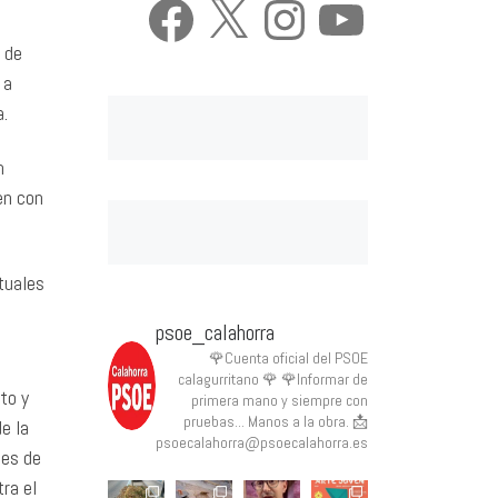
 de
 a
a.
n
en con
tuales
psoe_calahorra
🌹Cuenta oficial del PSOE
calagurritano 🌹
🌹Informar de
to y
primera mano y siempre con
pruebas... Manos a la obra.
📩
e la
psoecalahorra@psoecalahorra.es
des de
ra el