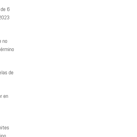
 de 6
 2023
e no
término
elas de
er en
mites
mino