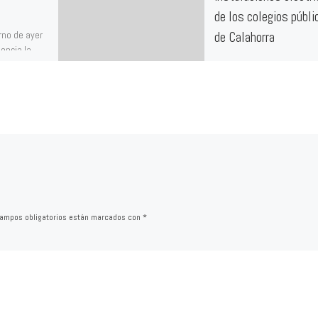
de los colegios públi
rno de ayer
de Calahorra
encia la
ontrato
La inspección del 14 de
ón de la […]
diciembre de 2015 a las
instalaciones eléctricas d
colegios públicos de Cala
fue DESFAVORABLE por
numerosos […]
ampos obligatorios están marcados con
*