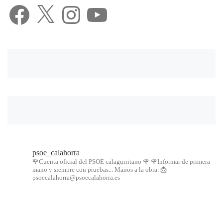
Facebook
X
Instagram
YouTube
psoe_calahorra
🌹Cuenta oficial del PSOE calagurritano 🌹
🌹Informar de primera
mano y siempre con pruebas... Manos a la obra.
📩
psoecalahorra@psoecalahorra.es