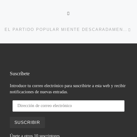
VOLVER A LA LISTA DE 
En
EL PARTIDO POPULAR MIENTE DESCARADAMENTE Y MUESTRA UN ABSOLUTO DESPRECIO POR LA LEY
Suscríbete
Introduce tu correo electrónico para suscribirte a esta web y recibir
notificaciones de nuevas entradas.
Dirección de correo electrónico
SUSCRIBIR
Únete a otros 10 suscriptores