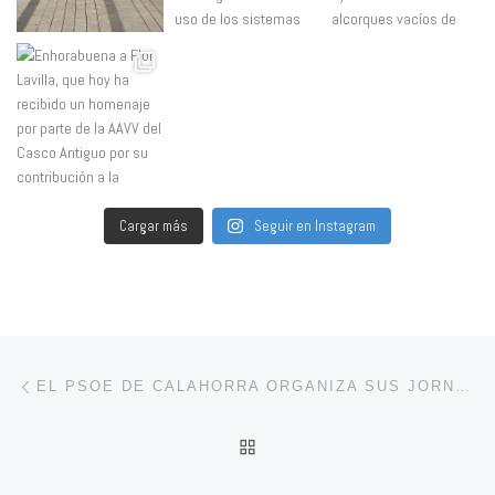
Cargar más
Seguir en Instagram
Navegación de entradas
Entrada anterior
EL PSOE DE CALAHORRA ORGANIZA SUS JORNADAS DE OTOÑO
VOLVER A LA LISTA DE 
En