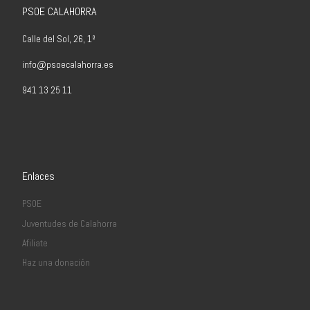
PSOE CALAHORRA
Calle del Sol, 26, 1º
info@psoecalahorra.es
941 13 25 11
Enlaces
PSOE
Juventudes de Calahorra
Afiliate
Haz una donación