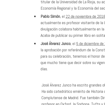
titular de la Universidad de La Rioja, su
Economía Regional y la Economía del secto
Pablo Simón
, el
22 de noviembre de 201
actualmente es profesor visitante de la 
divulgación colabora habitualmente en la 
Acaba de publicar su primer libro en solita
José Álvarez Junco
, el
5 de diciembre de
la aprobación por referéndum de la Cons
para su celebración, tenemos el honor de
que mucho tiene que decir sobre su vigenc
días.
José Álvarez Junco ha escrito grandes ob
Ha sido catedrático emérito de Historia
Complutense de Madrid. Fue también Dire
profesor en Oxford, la Sorbona, Tufts y 