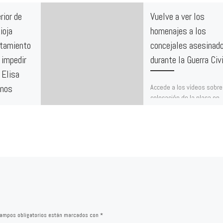
rior de
Vuelve a ver los
ioja
homenajes a los
ntamiento
concejales asesinad
 impedir
durante la Guerra Civi
 Elisa
Accede a los vídeos sobre 
enos
colocación de la placa en
memoria de los concejale
dicial de La
asesinados durante la Gu
ntencia del
Civil. Fuente: […]
ncioso
daba la
ampos obligatorios están marcados con
*