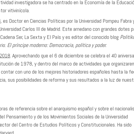
 actividad investigadora se ha centrado en la Economía de la Educació
r vitivinícola.
8
, es Doctor en Ciencias Políticas por la Universidad Pompeu Fabra 
Universidad Carlos III de Madrid. Este arnedano con grandes dotes p
Cadena Ser, La Sexta y El País y es editor del conocido blog
Politik
rio:
El príncipe moderno: Democracia, política y poder.
 2018
. Aprovechando que el 6 de diciembre se celebra el 40 aniversa
titución de 1978, y dentro del marco de actividades que organizar
 contar con uno de los mejores historiadores españoles hasta la fe
ia, sus posibilidades de reforma y sus resultados a la luz de nuest
ras de referencia sobre el anarquismo español y sobre el nacionali
 del Pensamiento y de los Movimientos Sociales de la Universidad
ctor del Centro de Estudios Políticos y Constitucionales. Ha sido
Harvard.