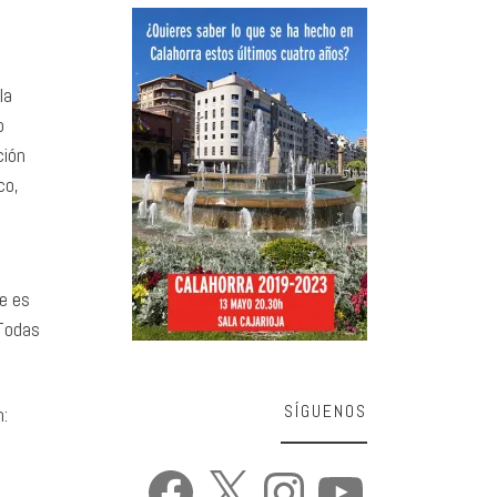
la
o
ción
co,
e es
 Todas
SÍGUENOS
:
Facebook
X
Instagram
YouTube