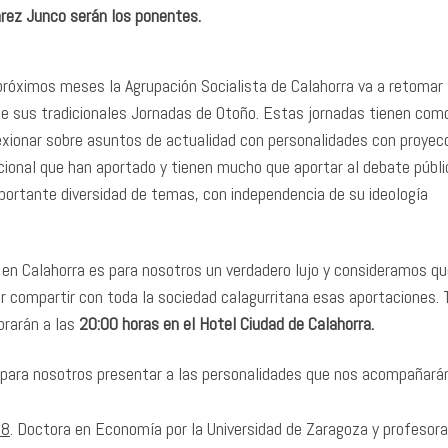
arez Junco serán los ponentes.
próximos meses la Agrupación Socialista de Calahorra va a retomar 
de sus tradicionales Jornadas de Otoño. Estas jornadas tienen com
lexionar sobre asuntos de actualidad con personalidades con proyec
acional que han aportado y tienen mucho que aportar al debate públi
portante diversidad de temas, con independencia de su ideología
 en Calahorra es para nosotros un verdadero lujo y consideramos qu
r compartir con toda la sociedad calagurritana esas aportaciones.
brarán a las
20:00 horas en el Hotel Ciudad de Calahorra.
 para nosotros presentar a las personalidades que nos acompañarán
18
. Doctora en Economía por la Universidad de Zaragoza y profesora