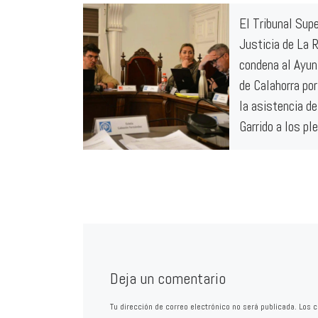
El Tribunal Supe
Justicia de La R
condena al Ayu
de Calahorra por
la asistencia de
Garrido a los pl
El máximo órgano ju
Rioja respalda la se
juzgado de lo conte
administrativo que 
razón a la […]
Deja un comentario
Tu dirección de correo electrónico no será publicada.
Los c