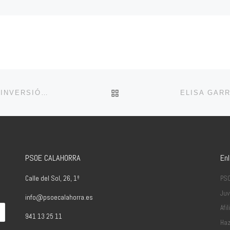
VOLVER A LA LISTA DE 
EL PSOE PROPONE UN CAMBIO EN EL MODELO DE INVERSIÓN PARA EL PRESUPUESTO MUNICIPAL DE 2019
PSOE CALAHORRA
En
Calle del Sol, 26, 1º
PS
Juv
info@psoecalahorra.es
Afil
941 13 25 11
Haz