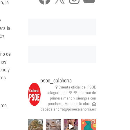
n, la
y
ara la
ón.
rio de
emos
cha y
ros
psoe_calahorra
🌹Cuenta oficial del PSOE
calagurritano 🌹
🌹Informar de
primera mano y siempre con
pruebas... Manos a la obra.
📩
smo.
psoecalahorra@psoecalahorra.es