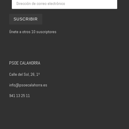
Dirección de correo electrónico
SUSCRIBIR
Únete a otros 10 suscriptores
PSOE CALAHORRA
Calle del Sol, 26, 1º
info@psoecalahorra.es
941 13 25 11