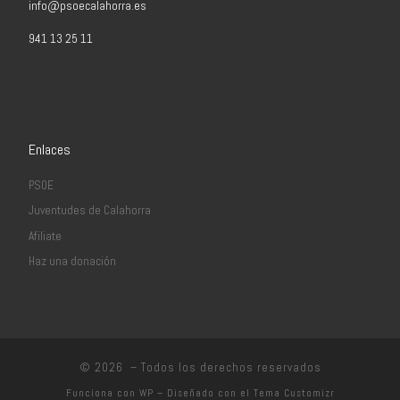
info@psoecalahorra.es
941 13 25 11
Enlaces
PSOE
Juventudes de Calahorra
Afiliate
Haz una donación
© 2026
– Todos los derechos reservados
Funciona con
WP
– Diseñado con el
Tema Customizr