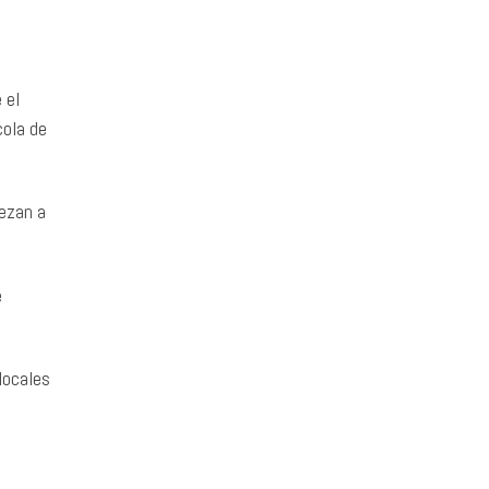
 el
cola de
iezan a
e
locales