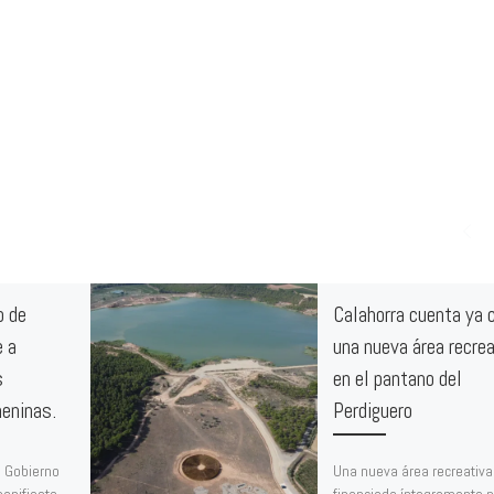
o de
Calahorra cuenta ya 
e a
una nueva área recrea
s
en el pantano del
eninas.
Perdiguero
e Gobierno
Una nueva área recreativa
manifiesto
financiada íntegramente p