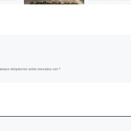
8 de Marzo,
gobierno regional, en la q
 a las
puede disfrutar de la
naturaleza, de los largos
paseos, de zonas habilit
para merendar, aparcamie
una zona “Agility” para
mascotas, instalación dep
de calistenia, zona de jue
para todas las edades y t
ello en las inmediaciones 
embalse del perdiguero d
ampos obligatorios están marcados con
*
Calahorra.