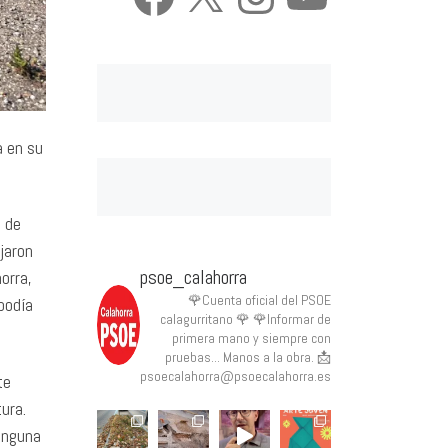
a en su
e de
jaron
psoe_calahorra
orra,
🌹Cuenta oficial del PSOE
 podía
calagurritano 🌹
🌹Informar de
primera mano y siempre con
pruebas... Manos a la obra.
📩
psoecalahorra@psoecalahorra.es
te
ura.
ninguna