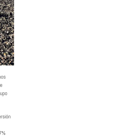
nos
de
rupo
ersión
27%