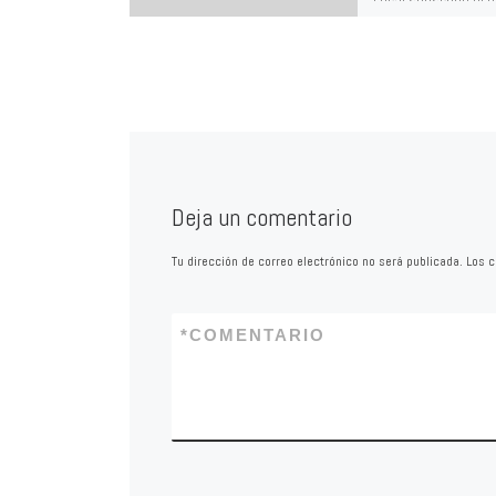
de la FEM sobre el 
aprueba discriminar
mujeres. El […]
Deja un comentario
Tu dirección de correo electrónico no será publicada.
Los c
*
COMENTARIO