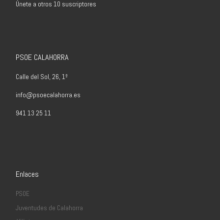
Únete a otros 10 suscriptores
PSOE CALAHORRA
Calle del Sol, 26, 1º
info@psoecalahorra.es
941 13 25 11
Enlaces
PSOE
Juventudes de Calahorra