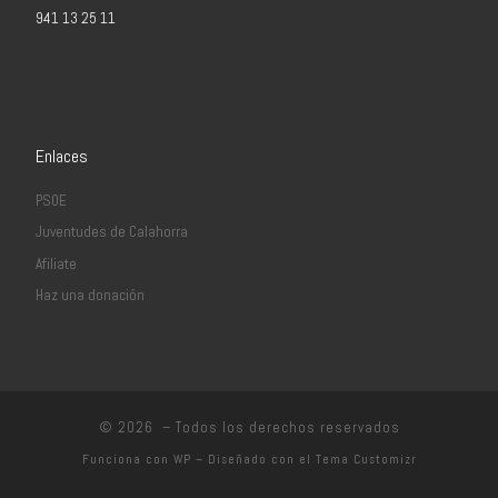
941 13 25 11
Enlaces
PSOE
Juventudes de Calahorra
Afiliate
Haz una donación
© 2026
– Todos los derechos reservados
Funciona con
WP
– Diseñado con el
Tema Customizr