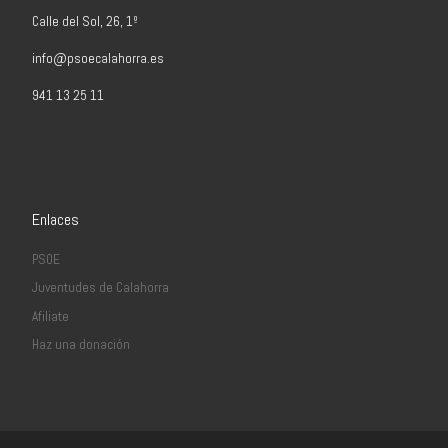
Calle del Sol, 26, 1º
info@psoecalahorra.es
941 13 25 11
Enlaces
PSOE
Juventudes de Calahorra
Afiliate
Haz una donación