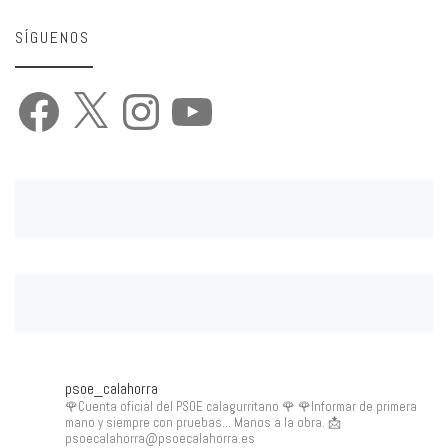
SÍGUENOS
Facebook
X
Instagram
YouTube
psoe_calahorra
🌹Cuenta oficial del PSOE calagurritano 🌹
🌹Informar de primera
mano y siempre con pruebas... Manos a la obra.
📩
psoecalahorra@psoecalahorra.es