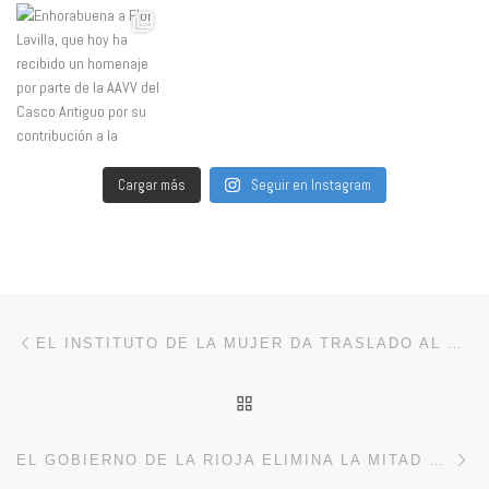
Cargar más
Seguir en Instagram
Navegación de entradas
Entrada anterior
EL INSTITUTO DE LA MUJER DA TRASLADO AL CONSEJO SUPERIOR DE DEPORTES LA DISCRIMINACIÓN EN LOS PREMIOS DEL TORNEO DE PÁDEL CALAHORRA CIUDAD DE LA VERDURA
VOLVER A LA LISTA DE 
En
EL GOBIERNO DE LA RIOJA ELIMINA LA MITAD DE LAS CAMAS DEL FUNDACIÓN HOSPITAL DE CALAHORRA