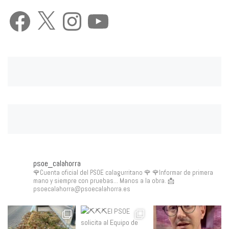
Facebook
X
Instagram
YouTube
psoe_calahorra
🌹Cuenta oficial del PSOE calagurritano 🌹
🌹Informar de primera
mano y siempre con pruebas... Manos a la obra.
📩
psoecalahorra@psoecalahorra.es