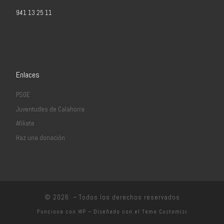
941 13 25 11
Enlaces
PSOE
Juventudes de Calahorra
Afiliate
Haz una donación
© 2026
– Todos los derechos reservados
Funciona con
WP
– Diseñado con el
Tema Customizr