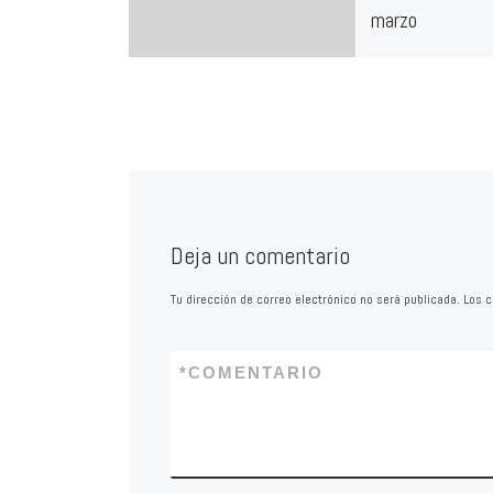
marzo
El Grupo Socialista s
alcalde que se inst
definitivamente en 
contención del parq
Cidacos el friso re
Deja un comentario
Tu dirección de correo electrónico no será publicada.
Los c
*
COMENTARIO