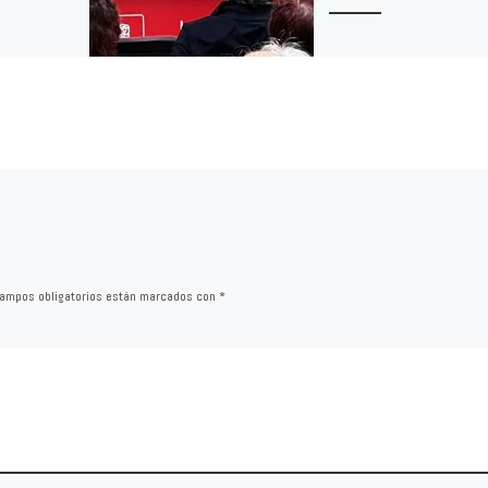
Calahorra, 12 de abril de 
La Asamblea de la Agrupa
olicitará al
Socialista de Calahorra, r
ale
en sesión extraordinaria,
el muro de
propuso por unanimidad 
ue del
[…]
cuperado […]
ampos obligatorios están marcados con
*