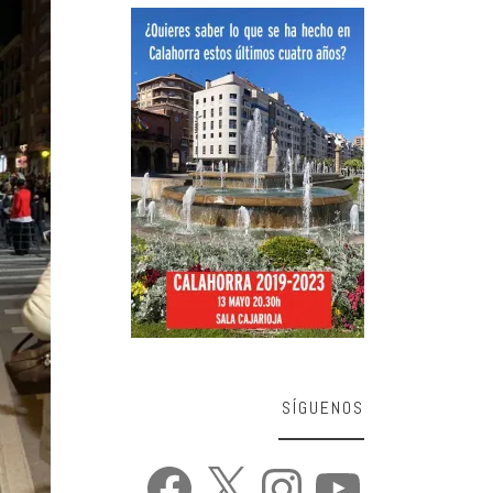
SÍGUENOS
Facebook
X
Instagram
YouTube