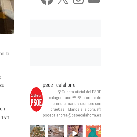
no la
e
psoe_calahorra
 su
🌹Cuenta oficial del PSOE
calagurritano 🌹
🌹Informar de
primera mano y siempre con
cen
pruebas... Manos a la obra.
📩
psoecalahorra@psoecalahorra.es
on en