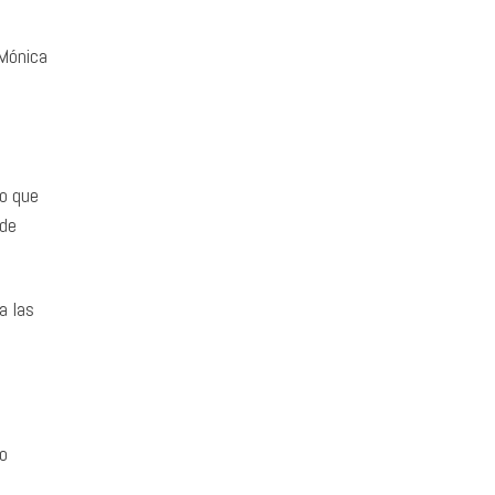
 Mónica
ro que
 de
a las
o