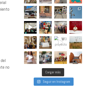
rial
miento
 del
nte no
Cargar más
Seguir en Instagram