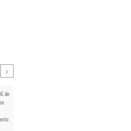
OE de
El PP de Calahorra
os
demuestra su
incompetencia al anunciar
ento
su tercer proyecto para la
plaza de toros