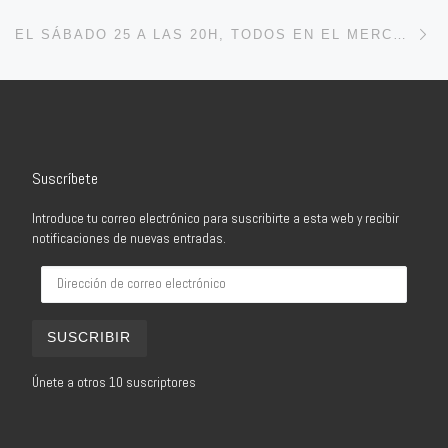
En
EL SÁBADO 25 A LAS 20H, TODOS EN EL MERCADAL PARA CONMEMORAR EL DÍA INTERNACIONAL CONTRA LA VIOLENCIA DE GÉNERO
Suscríbete
Introduce tu correo electrónico para suscribirte a esta web y recibir
notificaciones de nuevas entradas.
Dirección de correo electrónico
SUSCRIBIR
Únete a otros 10 suscriptores