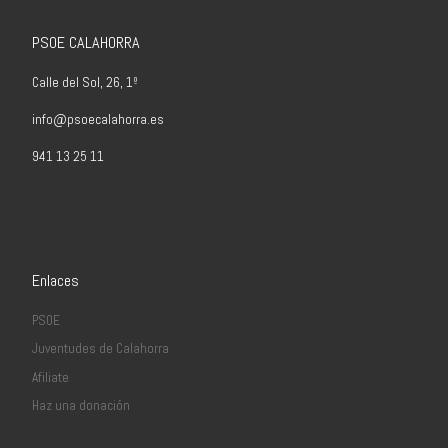
PSOE CALAHORRA
Calle del Sol, 26, 1º
info@psoecalahorra.es
941 13 25 11
Enlaces
PSOE
Juventudes de Calahorra
Afiliate
Haz una donación