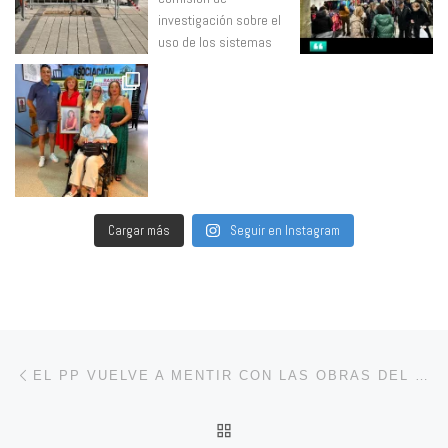
Cargar más
Seguir en Instagram
Navegación de entradas
Entrada anterior
EL PP VUELVE A MENTIR CON LAS OBRAS DEL PABELLÓN EUROPA
VOLVER A LA LISTA DE 