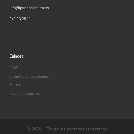
info@psoecalahorra.es
941 13 25 11
Enlaces
PSOE
Juventudes de Calahorra
Afiliate
Haz una donación
© 2026
– Todos los derechos reservados