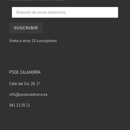
Dirección de correo electrónico
SUSCRIBIR
Únete a otros 10 suscriptores
PSOE CALAHORRA
Calle del Sol, 26, 1º
info@psoecalahorra.es
941 13 25 11