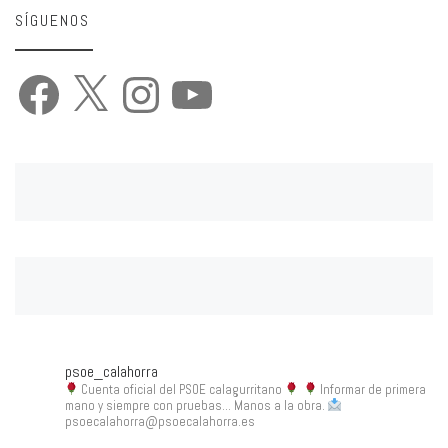
SÍGUENOS
Facebook
X
Instagram
YouTube
psoe_calahorra
Cuenta oficial del PSOE calagurritano
Informar de primera
mano y siempre con pruebas... Manos a la obra.
psoecalahorra@psoecalahorra.es