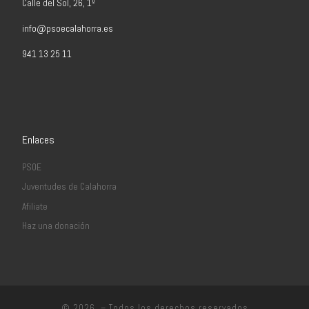
Calle del Sol, 26, 1º
info@psoecalahorra.es
941 13 25 11
Enlaces
PSOE
Juventudes de Calahorra
Afiliate
Haz una donación
© 2026
– Todos los derechos reservados