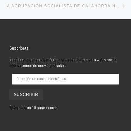
En
LA AGRUPACIÓN SOCIALISTA DE CALAHORRA HA APROBADO ESTA NOCHE POR ACLAMACIÓN LA LISTA QUE CONCURRIRÁ A LAS ELECCIONES MUNICIPALES
Suscríbete
Introduce tu correo electrónico para suscribirte a esta web y recibir
notificaciones de nuevas entradas.
Dirección de correo electrónico
SUSCRIBIR
Únete a otros 10 suscriptores