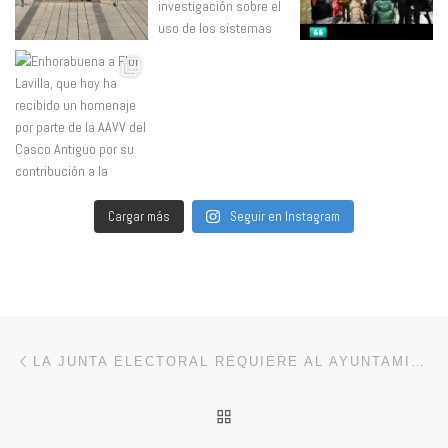
Cargar más
Seguir en Instagram
Navegación de entradas
Entrada anterior
LA JUNTA ELECTORAL REQUIERE AL AYUNTAMIENTO DE CALAHORRA LA RETIRADA DE LA PUBLICIDAD DE UN ACTO CONTRARIO A LA LEY ELECTORAL
VOLVER A LA LISTA DE 