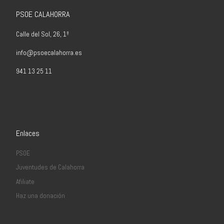
PSOE CALAHORRA
Calle del Sol, 26, 1º
info@psoecalahorra.es
941 13 25 11
Enlaces
PSOE
Juventudes de Calahorra
Afiliate
Haz una donación