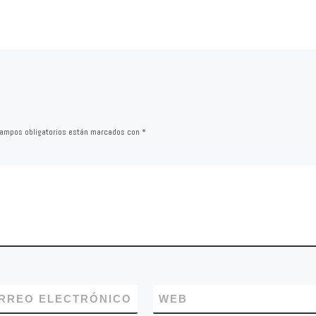
ura durante
un parking que solo se po
utilizar unos meses. Inst
al […]
ampos obligatorios están marcados con
*
RREO ELECTRÓNICO
WEB