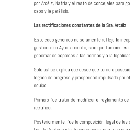
por Arcéiz, Nafría y el resto de concejales para 
caos y la parálisis.
Las rectificaciones constantes de la Sra. Arcéiz
Este caos generado no solamente refleja la incapa
gestionar un Ayuntamiento, sino que también es u
gobernar de espaldas a las normas y a la legalidad
Solo así se explica que desde que tomara posesión
legado de progreso y prosperidad impulsado por e
equipo.
Primero fue tratar de modificar el reglamento de l
rectificar.
Posteriormente, fue la composición ilegal de las
Ley, la Doctrina y la Jurisprudencia, que tuvo que