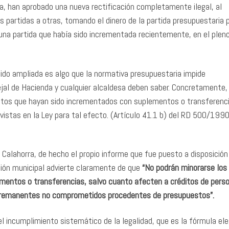
ema, han aprobado una nueva rectificación completamente ilegal, al
 partidas a otras, tomando el dinero de la partida presupuestaria p
, una partida que había sido incrementada recientemente, en el plen
sido ampliada es algo que la normativa presupuestaria impide
jal de Hacienda y cualquier alcaldesa deben saber. Concretamente, 
ditos que hayan sido incrementados con suplementos o transferenci
stas en la Ley para tal efecto. (Artículo 41.1 b) del RD 500/1990,
Calahorra, de hecho el propio informe que fue puesto a disposición
nción municipal advierte claramente de que
“No podrán minorarse los
entos o transferencias, salvo cuanto afecten a créditos de person
e remanentes no comprometidos procedentes de presupuestos”.
el incumplimiento sistemático de la legalidad, que es la fórmula ele