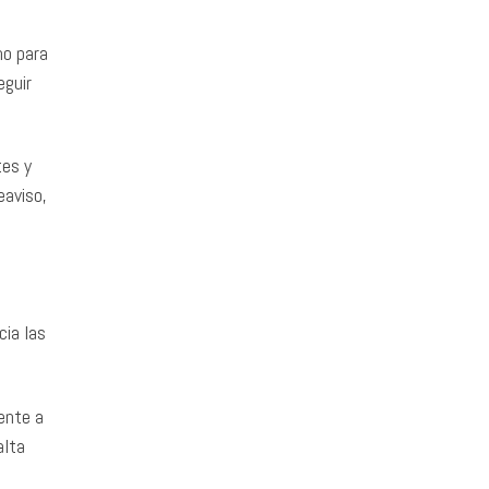
mo para
eguir
tes y
eaviso,
ia las
ente a
alta