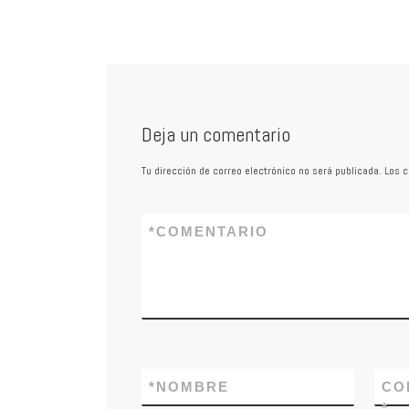
de recogida de bas
2 o más días.
Deja un comentario
Tu dirección de correo electrónico no será publicada.
Los c
*
COMENTARIO
*
NOMBRE
CO
*