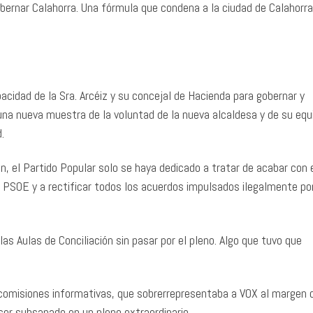
gobernar Calahorra. Una fórmula que condena a la ciudad de Calahorra
cidad de la Sra. Arcéiz y su concejal de Hacienda para gobernar y
na nueva muestra de la voluntad de la nueva alcaldesa y de su equ
.
, el Partido Popular solo se haya dedicado a tratar de acabar con 
l PSOE y a rectificar todos los acuerdos impulsados ilegalmente po
as Aulas de Conciliación sin pasar por el pleno. Algo que tuvo que
 comisiones informativas, que sobrerrepresentaba a VOX al margen d
 ser subsanado en un pleno extraordinario.