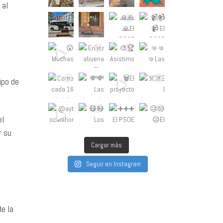
 al
ipo de
el
r su
Cargar más
Seguir en Instagram
e la