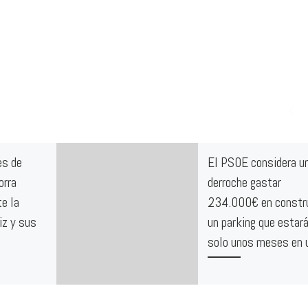
es de
El PSOE considera u
orra
derroche gastar
e la
234.000€ en constru
iz y sus
un parking que estar
solo unos meses en 
s semanas
El PP ha decidido gastar
ios de falta
234.000 € en la construcc