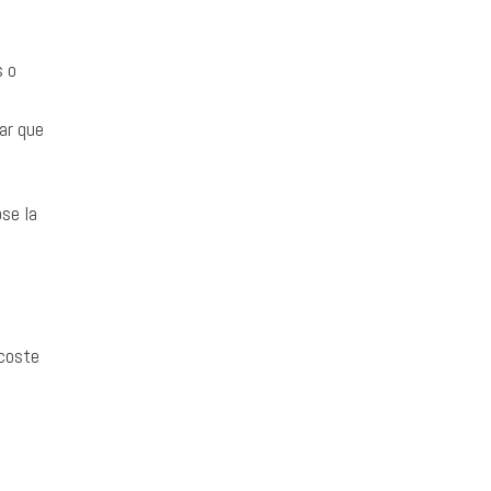
s o
ar que
ose la
 coste