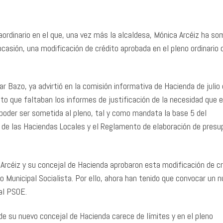
ordinario en el que, una vez más la alcaldesa, Mónica Arcéiz ha so
casión, una modificación de crédito aprobada en el pleno ordinario d
r Bazo, ya advirtió en la comisión informativa de Hacienda de julio
o que faltaban los informes de justificación de la necesidad que e
poder ser sometida al pleno, tal y como mandata la base 5 del
a de las Haciendas Locales y el Reglamento de elaboración de pres
sa Arcéiz y su concejal de Hacienda aprobaron esta modificación de c
 Municipal Socialista. Por ello, ahora han tenido que convocar un 
 al PSOE.
 de su nuevo concejal de Hacienda carece de límites y en el pleno