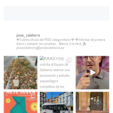
psoe_calahorra
🌹Cuenta oficial del PSOE calagurritano 🌹
🌹Informar de primera
mano y siempre con pruebas... Manos a la obra.
📩
psoecalahorra@psoecalahorra.es