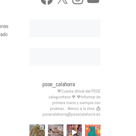
sonas
rado
psoe_calahorra
🌹Cuenta oficial del PSOE
calagurritano 🌹
🌹Informar de
primera mano y siempre con
pruebas... Manos a la obra.
📩
psoecalahorra@psoecalahorra.es