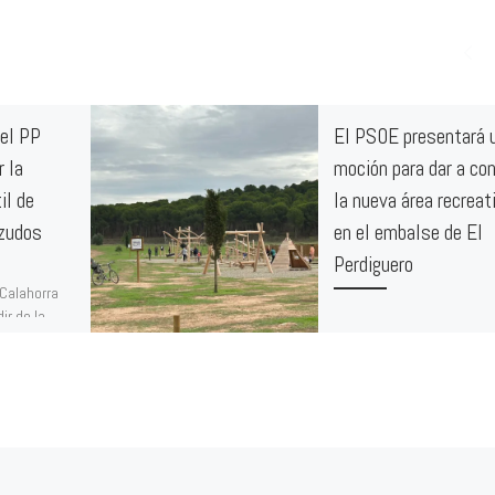
 el PP
El PSOE presentará 
r la
moción para dar a co
il de
la nueva área recreat
ezudos
en el embalse de El
Perdiguero
 Calahorra
ir de la
Las páginas web del
parsa de
Ayuntamiento de Calahorr
liminando la
del Gobierno de La Rioja n
da para tal
recogen esta importante
instalación, pese a que ll
[…]