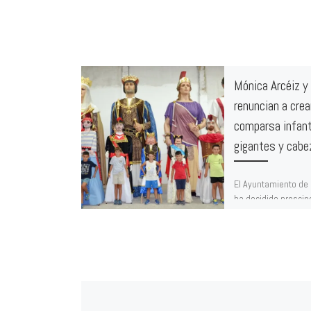
Mónica Arcéiz y
renuncian a crea
comparsa infant
gigantes y cab
El Ayuntamiento de
ha decidido prescind
creación de la com
gigantes infantil, e
partida presupuesta
[…]