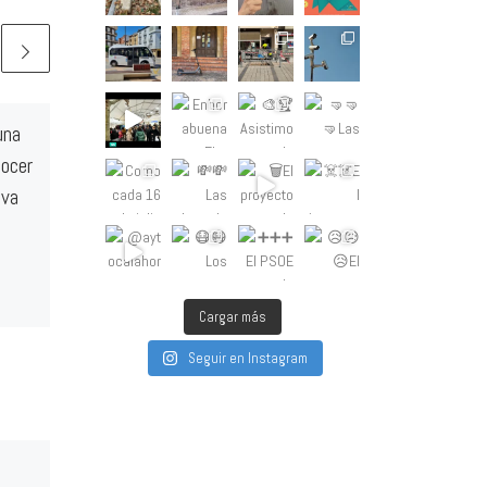
una
El Ayuntamiento de
nocer
Calahorra derribó 43
iva
edificios en el casco
antiguo entre 2019 y
2023
Cargar más
Las actuaciones anunciadas
a y
como novedad por Arcéiz esta
Seguir en Instagram
o
pasada semana, ya estaban
previstas y planificadas para
eva
ser acometidas en este mismo
año. […]