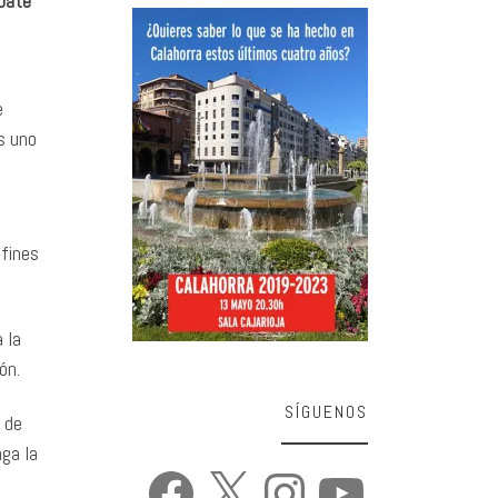
ebate
e
s uno
 fines
 la
ón.
SÍGUENOS
 de
ga la
Facebook
X
Instagram
YouTube