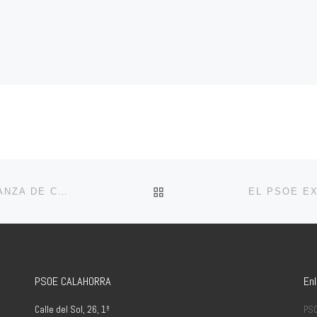
VOLVER A LA LISTA DE 
EL PSOE DE CALAHORRA TENÍA RAZÓN: LA ORDENANZA DE CUARTOS VA EN CONTRA DE LA CONSTITUCIÓN
PSOE CALAHORRA
En
Calle del Sol, 26, 1º
PS