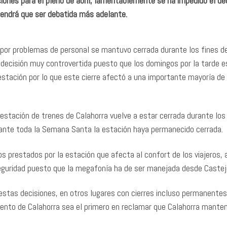
ciones para el pleno de abril, lamentablemente se ha impedido el d
 tendrá que ser debatida más adelante.
 por problemas de personal se mantuvo cerrada durante los fines d
decisión muy controvertida puesto que los domingos por la tarde e
 estación por lo que este cierre afectó a una importante mayoría de
tación de trenes de Calahorra vuelve a estar cerrada durante los
ante toda la Semana Santa la estación haya permanecido cerrada.
s prestados por la estación que afecta al confort de los viajeros, a
 seguridad puesto que la megafonía ha de ser manejada desde Castej
stas decisiones, en otros lugares con cierres incluso permanentes
nto de Calahorra sea el primero en reclamar que Calahorra manten