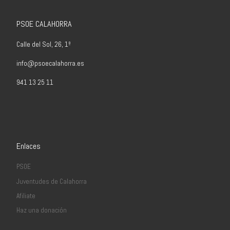
PSOE CALAHORRA
Calle del Sol, 26, 1º
info@psoecalahorra.es
941 13 25 11
Enlaces
PSOE
Juventudes de Calahorra
Afiliate
Haz una donación