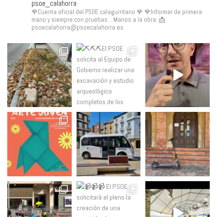
psoe_calahorra
🌹Cuenta oficial del PSOE calagurritano 🌹
🌹Informar de primera
mano y siempre con pruebas... Manos a la obra.
📩
psoecalahorra@psoecalahorra.es