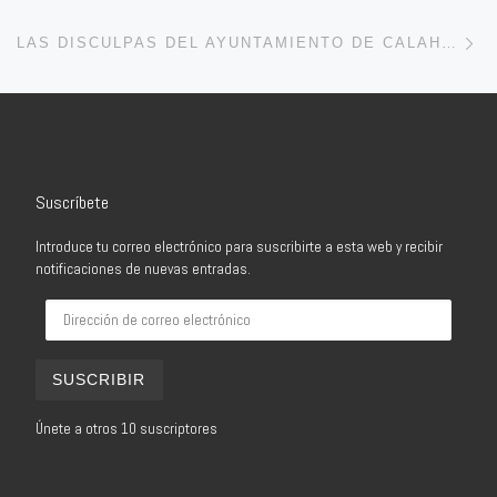
En
LAS DISCULPAS DEL AYUNTAMIENTO DE CALAHORRA NO SOLO LLEGAN TARDE SINO QUE ADEMÁS RECORTAN A DOS CONCEJALES SOCIALISTAS
Suscríbete
Introduce tu correo electrónico para suscribirte a esta web y recibir
notificaciones de nuevas entradas.
Dirección de correo electrónico
SUSCRIBIR
Únete a otros 10 suscriptores