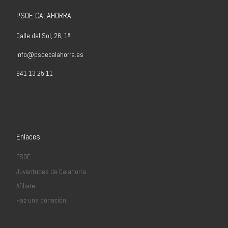
PSOE CALAHORRA
Calle del Sol, 26, 1º
info@psoecalahorra.es
941 13 25 11
Enlaces
PSOE
Juventudes de Calahorra
Afiliate
Haz una donación