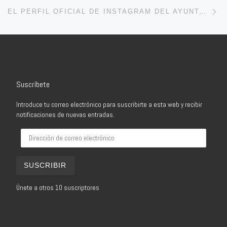
En
EL PERFIL OFICIAL DE INSTAGRAM DEL AYUNTAMIENTO DE CALAHORRA PUBLICA UNA FOTOGRAFÍA DEL ACTO DEL BICENTENARIO DE LA POLICÍA NACIONAL, TACHANDO EL ROSTRO DE ALTOS CARGOS SOCIALISTAS, QUE TAMBIÉN ASISTIERON AL ACTO
Suscríbete
Introduce tu correo electrónico para suscribirte a esta web y recibir
notificaciones de nuevas entradas.
Dirección de correo electrónico
SUSCRIBIR
Únete a otros 10 suscriptores