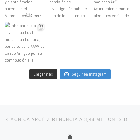
Cargar más
Seguir en Instagram
Navegación de entradas
Entrada anterior
MÓNICA ARCÉIZ RENUNCIA A 3,48 MILLONES DE EUROS PARA CALAHORRA CON MENTIRAS Y ENGAÑOS
VOLVER A LA LISTA DE 