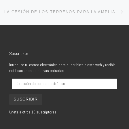
En
LA CESIÓN DE LOS TERRENOS PARA LA AMPLIACIÓN DEL CENTRO DE SALUD Y EL USO NO PARTIDISTA DE LAS REDES SOCIALES, MOCIONES DEL PSOE EN EL PLENO ORDINARIO DE JULIO
Suscríbete
Introduce tu correo electrónico para suscribirte a esta web y recibir
notificaciones de nuevas entradas.
Dirección de correo electrónico
SUSCRIBIR
Únete a otros 10 suscriptores