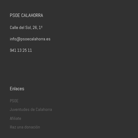
PSOE CALAHORRA
Calle del Sol, 26, 1º
info@psoecalahorra.es
941 13 25 11
Enlaces
PSOE
Juventudes de Calahorra
Afiliate
Haz una donación