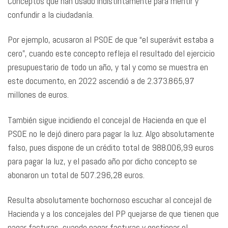
Conceptos que han usado indistintamente para mentir y
confundir a la ciudadanía.
Por ejemplo, acusaron al PSOE de que “el superávit estaba a
cero”, cuando este concepto refleja el resultado del ejercicio
presupuestario de todo un año, y tal y como se muestra en
este documento, en 2022 ascendió a de 2.373.865,97
millones de euros.
También sigue incidiendo el concejal de Hacienda en que el
PSOE no le dejó dinero para pagar la luz. Algo absolutamente
falso, pues dispone de un crédito total de 988.006,99 euros
para pagar la luz, y el pasado año por dicho concepto se
abonaron un total de 507.296,28 euros.
Resulta absolutamente bochornoso escuchar al concejal de
Hacienda y a los concejales del PP quejarse de que tienen que
pagar facturas, cuando pagar facturas y gestionar el