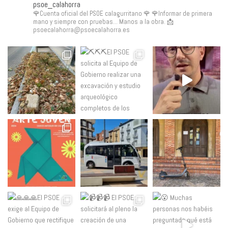
psoe_calahorra
🌹Cuenta oficial del PSOE calagurritano 🌹
🌹Informar de primera
mano y siempre con pruebas... Manos a la obra.
📩
psoecalahorra@psoecalahorra.es