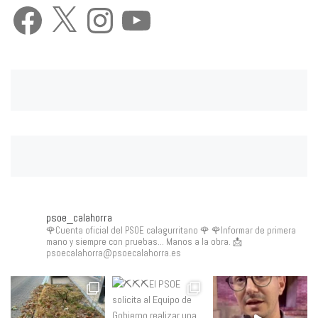
Facebook
X
Instagram
YouTube
psoe_calahorra
🌹Cuenta oficial del PSOE calagurritano 🌹
🌹Informar de primera
mano y siempre con pruebas... Manos a la obra.
📩
psoecalahorra@psoecalahorra.es