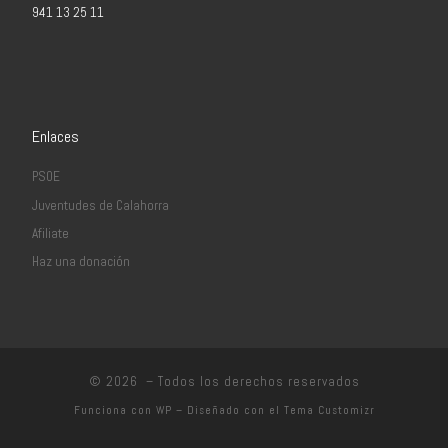
941 13 25 11
Enlaces
PSOE
Juventudes de Calahorra
Afiliate
Haz una donación
© 2026
– Todos los derechos reservados
Funciona con
WP
– Diseñado con el
Tema Customizr