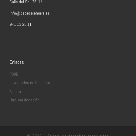
Calle del Sol, 26, 1º
info@psoecalahorra.es
941 13 25 11
Enlaces
PSOE
Juventudes de Calahorra
Afiliate
Haz una donación