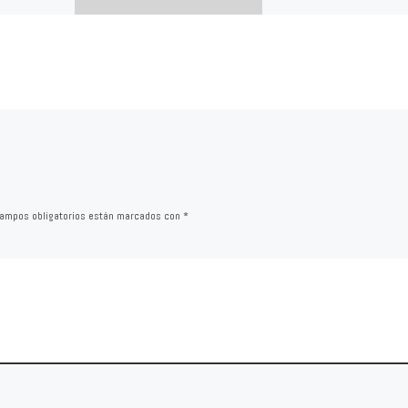
o, un político
o, que no
El edificio ya estuvo cerra
 principales
entre 2011 y 2013 por sus
rra. El
problemas estructurales 
obras que en teoría iban a
terminadas […]
ampos obligatorios están marcados con
*