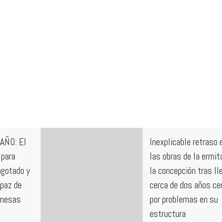
AÑO: El
Inexplicable retraso 
 para
las obras de la ermit
agotado y
la concepción tras ll
apaz de
cerca de dos años ce
omesas
por problemas en su
estructura