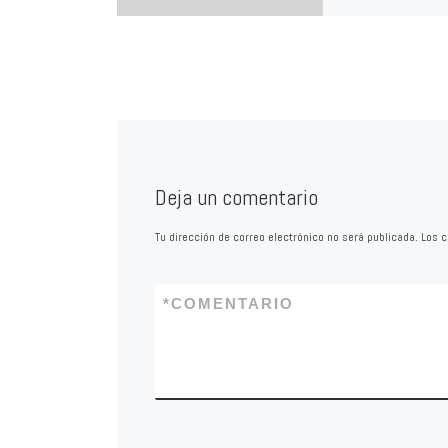
Luis Martínez Portill
acabado, sin impuls
pone solución a los
problemas de Calaho
Equipo del PP […]
Deja un comentario
Tu dirección de correo electrónico no será publicada.
Los c
*
COMENTARIO