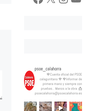
El Grupo Municipal Socialista
del Ayuntamiento de Calahorra
do
presentará en el próximo pleno
municipal del mes […]
Las
 estar
psoe_calahorra
🌹Cuenta oficial del PSOE
calagurritano 🌹
🌹Informar de
primera mano y siempre con
pruebas... Manos a la obra.
📩
psoecalahorra@psoecalahorra.es