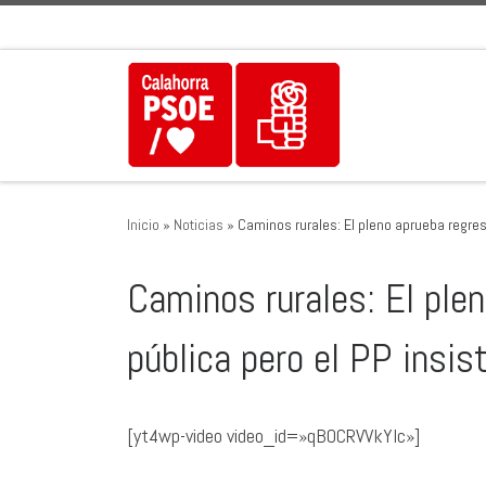
Saltar al contenido
Inicio
»
Noticias
»
Caminos rurales: El pleno aprueba regresa
Caminos rurales: El plen
pública pero el PP insis
[yt4wp-video video_id=»qBOCRVVkYIc»]