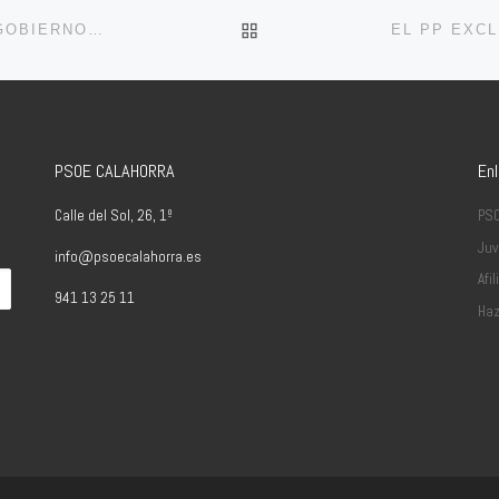
VOLVER A LA LISTA DE 
VALORACIÓN DE LOS CAMBIOS EN EL EQUIPO DE GOBIERNO DEL PP
PSOE CALAHORRA
En
Calle del Sol, 26, 1º
PS
Juv
info@psoecalahorra.es
Afil
941 13 25 11
Haz