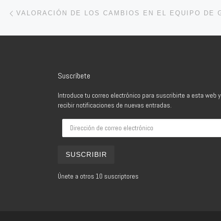
Navegación de entradas
Entrada anterior
Suscríbete
Introduce tu correo electrónico para suscribirte a esta web y
recibir notificaciones de nuevas entradas.
Dirección de correo electrónico
SUSCRIBIR
Únete a otros 10 suscriptores