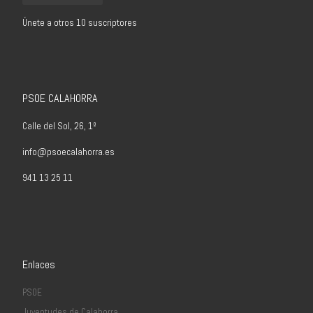
Únete a otros 10 suscriptores
PSOE CALAHORRA
Calle del Sol, 26, 1º
info@psoecalahorra.es
941 13 25 11
Enlaces
PSOE
Juventudes de Calahorra