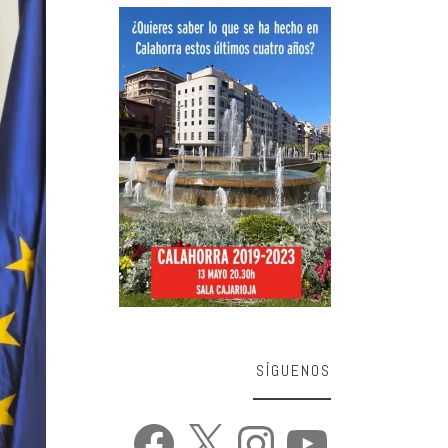
SÍGUENOS
Facebook
X
Instagram
YouTube