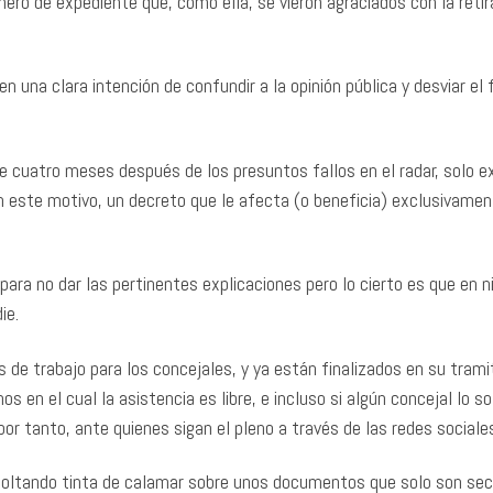
ero de expediente que, como ella, se vieron agraciados con la reti
 una clara intención de confundir a la opinión pública y desviar el 
e cuatro meses después de los presuntos fallos en el radar, solo e
on este motivo, un decreto que le afecta (o beneficia) exclusivamen
ara no dar las pertinentes explicaciones pero lo cierto es que en 
die.
de trabajo para los concejales, y ya están finalizados en su trami
os en el cual la asistencia es libre, e incluso si algún concejal lo so
por tanto, ante quienes sigan el pleno a través de las redes sociale
soltando tinta de calamar sobre unos documentos que solo son se