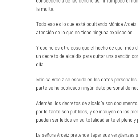
consecuencia de las denuncias; ni tampoco el núm
la multa.
Todo eso es lo que está ocultando Mónica Arceiz en
atención de lo que no tiene ninguna explicación.
Y eso no es otra cosa que el hecho de que, más d
un decreto de alcaldía para quitar una sanción c
ella.
Mónica Arceiz se escuda en los datos personales p
parte se ha publicado ningún dato personal de na
Además, los decretos de alcaldía son documentos 
por lo tanto son públicos, y se incluyen en los plen
pueden ser leídos en su totalidad ante el pleno y 
La señora Arceiz pretende tapar sus vergüenzas 