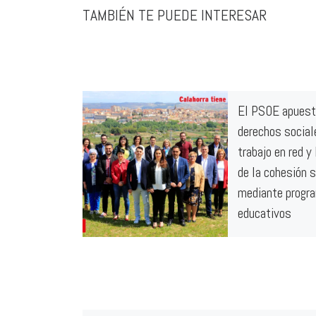
TAMBIÉN TE PUEDE INTERESAR
El PSOE apuest
derechos social
trabajo en red y
de la cohesión s
mediante progr
educativos
El PSOE de Calahorr
la sociedad calagur
firme compromiso e
defensa de los der
sociales. Para los so