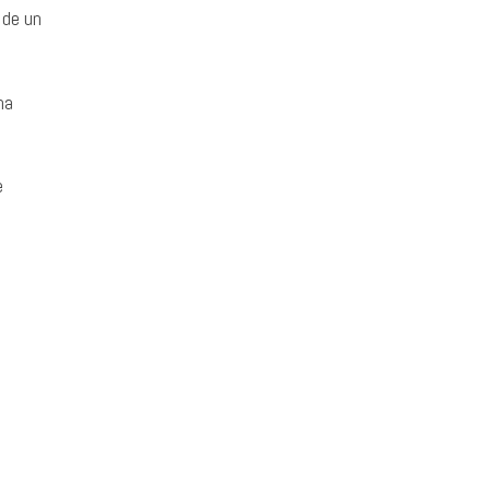
 de un
ha
e