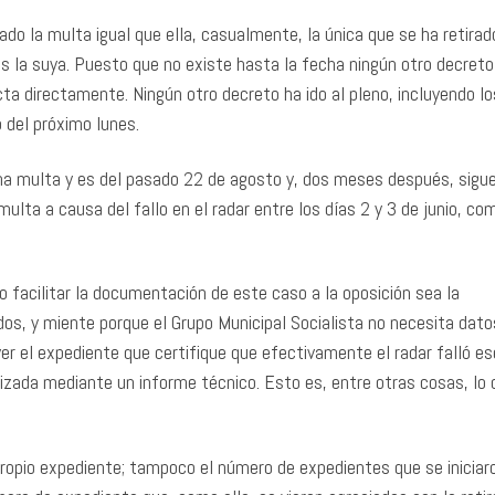
do la multa igual que ella, casualmente, la única que se ha retirad
s la suya. Puesto que no existe hasta la fecha ningún otro decreto
cta directamente. Ningún otro decreto ha ido al pleno, incluyendo l
o del próximo lunes.
na multa y es del pasado 22 de agosto y, dos meses después, sigue
multa a causa del fallo en el radar entre los días 2 y 3 de junio, co
 facilitar la documentación de este caso a la oposición sea la
os, y miente porque el Grupo Municipal Socialista no necesita dato
er el expediente que certifique que efectivamente el radar falló ese
lizada mediante un informe técnico. Esto es, entre otras cosas, lo 
propio expediente; tampoco el número de expedientes que se iniciar