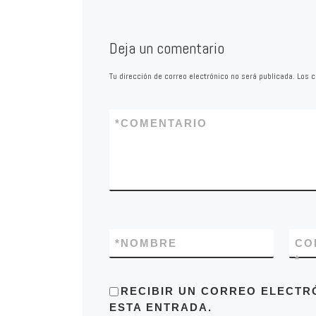
justicia social y la
las personas más v
son principios irren
Deja un comentario
la acción de gobiern
Tu dirección de correo electrónico no será publicada.
Los c
*
COMENTARIO
*
NOMBRE
CO
*
RECIBIR UN CORREO ELECTR
ESTA ENTRADA.