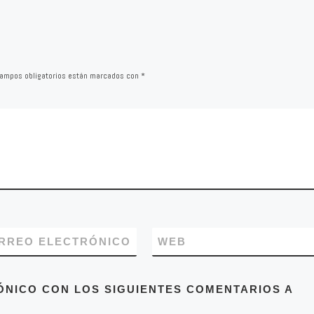
 defensa de
ulnerables
unciables de
o.
ampos obligatorios están marcados con
*
RREO ELECTRÓNICO
WEB
ÓNICO CON LOS SIGUIENTES COMENTARIOS A