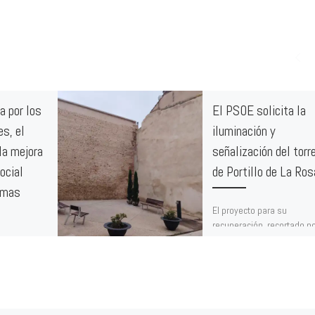
a por los
El PSOE solicita la
es, el
iluminación y
 la mejora
señalización del torr
ocial
de Portillo de La Ros
amas
El proyecto para su
recuperación, recortado po
Partido Popular, no incluyó
a traslada a
partidas para estas cuest
ritana su
elementales. La trasera d
n la
monumento está […]
echos
cialistas, la