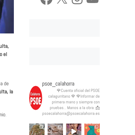
ulta,
o el
psoe_calahorra
ca de
🌹Cuenta oficial del PSOE
lta, la
calagurritano 🌹
🌹Informar de
primera mano y siempre con
pruebas... Manos a la obra.
📩
psoecalahorra@psoecalahorra.es
nio.