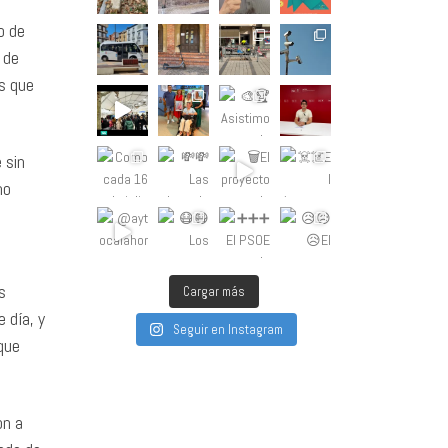
o de
 de
os que
 sin
mo
s
Cargar más
 día, y
Seguir en Instagram
que
on a