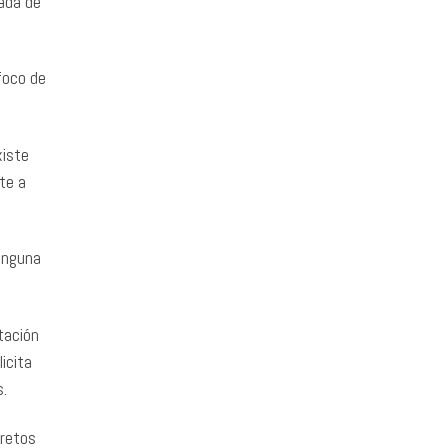
rada de
foco de
xiste
te a
ninguna
tación
licita
s.
cretos