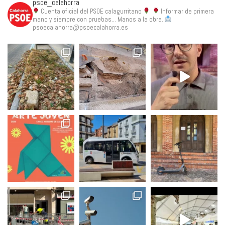
psoe_calahorra
Cuenta oficial del PSOE calagurritano
Informar de primera
mano y siempre con pruebas... Manos a la obra.
psoecalahorra@psoecalahorra.es