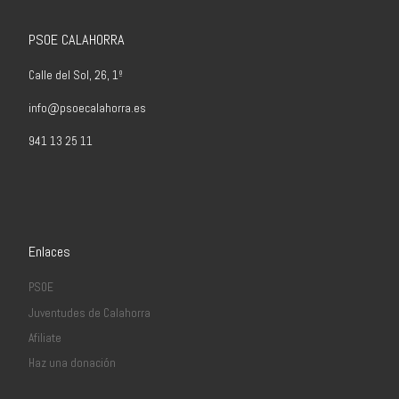
PSOE CALAHORRA
Calle del Sol, 26, 1º
info@psoecalahorra.es
941 13 25 11
Enlaces
PSOE
Juventudes de Calahorra
Afiliate
Haz una donación