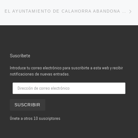
En
EL AYUNTAMIENTO DE CALAHORRA ABANDONA EL POLÍGONO EL RECUENCO
Suscríbete
Introduce tu correo electrónico para suscribirte a esta web y recibir
notificaciones de nuevas entradas.
Dirección de correo electrónico
SUSCRIBIR
Únete a otros 10 suscriptores