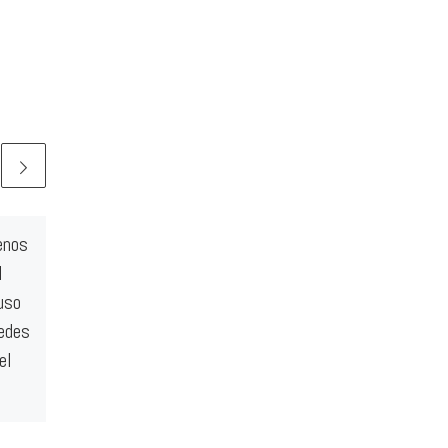
enos
Carta abierta de Elisa
l
Garrido «Este domingo,
uso
VOTA PSOE»
redes
Estimado calagurritano,
el
estimada calagurritana. Este
domingo nos jugamos el futuro
de Calahorra. No es una
cuestión de poder, es cuestión