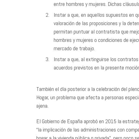
entre hombres y mujeres. Dichas cláusula
Instar a que, en aquellos supuestos en qu
valoración de las proposiciones y la dete
permitan puntuar al contratista que mej
hombres y mujeres o condiciones de ejecu
mercado de trabajo.
Instar a que, al extinguirse los contrat
acuerdos previstos en la presente moció
También el día posterior a la celebración del ple
Hogar, un problema que afecta a personas especia
ajena.
El Gobierno de España aprobó en 2015 la estrateg
“la implicación de las administraciones con compe
hogar a la vivienda pública o privada”, pero poco 