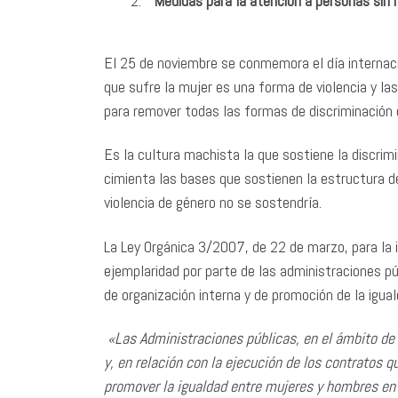
Medidas para la atención a personas sin h
El 25 de noviembre se conmemora el día internacion
que sufre la mujer es una forma de violencia y l
para remover todas las formas de discriminación c
Es la cultura machista la que sostiene la discri
cimienta las bases que sostienen la estructura de l
violencia de género no se sostendría.
La Ley Orgánica 3/2007, de 22 de marzo, para la 
ejemplaridad por parte de las administraciones p
de organización interna y de promoción de la igu
«Las Administraciones públicas, en el ámbito de
y, en relación con la ejecución de los contratos 
promover la igualdad entre mujeres y hombres en e