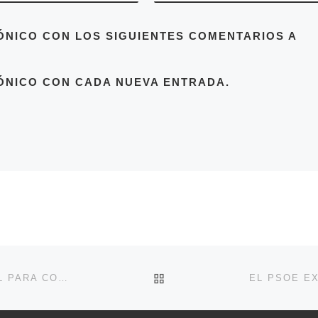
ÓNICO CON LOS SIGUIENTES COMENTARIOS A
ÓNICO CON CADA NUEVA ENTRADA.
VOLVER A LA LISTA DE 
EL SÁBADO 25 A LAS 20H, TODOS EN EL MERCADAL PARA CONMEMORAR EL DÍA INTERNACIONAL CONTRA LA VIOLENCIA DE GÉNERO