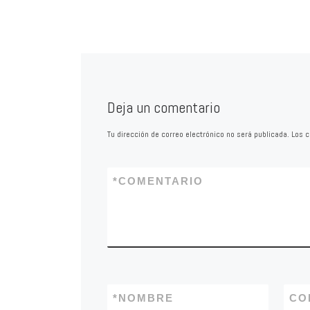
debe desarrollarse 
absoluto respeto a 
principios de legali
proporcionalidad, n
seguridad jurídica y
de los derechos
fundamentales, es
Deja un comentario
en lo relativo al tr
datos personales y 
Tu dirección de correo electrónico no será publicada.
Los c
captación y utilizac
imágenes.
*
COMENTARIO
*
NOMBRE
CO