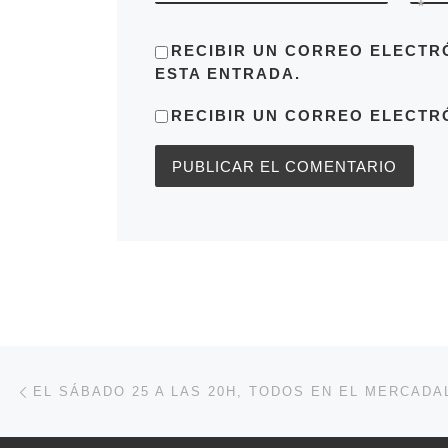
*
RECIBIR UN CORREO ELECTR
ESTA ENTRADA.
RECIBIR UN CORREO ELECTR
Navegación de entradas
Entrada anterior