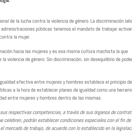
ogar.
al de la lucha contra la violencia de género. La discriminación lab
as administraciones públicas tenemos el mandato de trabajar activ
ontra la mujer.
minación hacia las mujeres y es esa misma cultura machista la que
a violencia de género. Sin discriminación, sin desequilibrio de poder
igualdad efectiva entre mujeres y hombres establece el principio de
úblicas a la hora de establecer planes de igualdad como una herram
aldad entre mujeres y hombres dentro de las mismas.
 sus respectivas competencias, a través de sus órganos de contrat
que celebren, podrán establecer condiciones especiales con el fin de
l mercado de trabajo, de acuerdo con lo establecido en la legislac