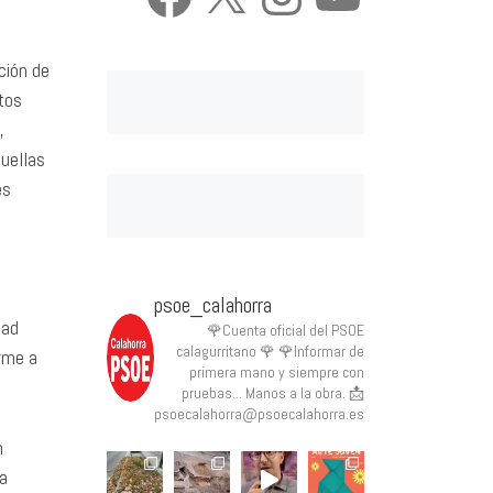
ción de
tos
,
quellas
es
psoe_calahorra
dad
🌹Cuenta oficial del PSOE
calagurritano 🌹
🌹Informar de
orme a
primera mano y siempre con
pruebas... Manos a la obra.
📩
psoecalahorra@psoecalahorra.es
n
va