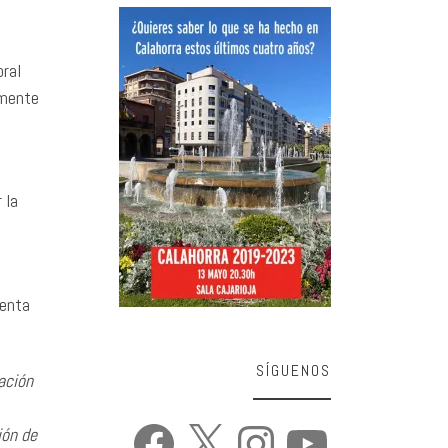
oral
amente
 la
ienta
SÍGUENOS
ación
Facebook
X
Instagram
YouTube
ión de