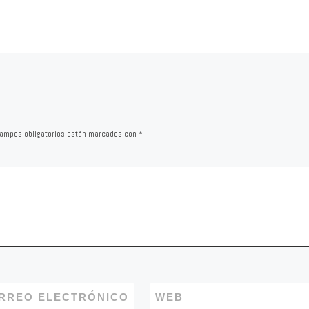
con
El Ayuntamiento tiene insc
los
a su nombre ya los terren
dad,
necesarios para ampliar e
ecesidad,
centro de salud, y su cesi
 protección
gobierno […]
pecialmente
atamiento de
a la
ampos obligatorios están marcados con
*
ión de
RREO ELECTRÓNICO
WEB