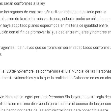
s serán conformes a la ley.
e los órganos de contratación utilicen más de un criterio para la
rminación de la oferta más ventajosa, deberán incluirse criterios qu
or haya adoptado planes específicos en materia de igualdad entre
ción con el fin de promover la igualdad entre mujeres y hombres en
os vigentes, los nuevos que se formulen serán redactados conforme 
n.
no, el 28 de noviembre, se conmemora el Día Mundial de las Persona
lmente vulnerables y a la que la realidad de Calahorra no es en ab
ia Nacional Integral para las Personas Sin Hogar. La estrategia de
tencia en materia de vivienda para facilitar el acceso de las person
se ha hecho por parte de las administraciones para poner fin a este