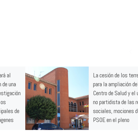
ará al
La cesión de los terr
n de una
para la ampliación de
estigación
Centro de Salud y el 
los
no partidista de las 
ipales de
sociales, mociones d
mágenes
PSOE en el pleno
ordinario de julio
ichos medios