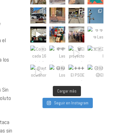
e
 el
a los
s Sin
Cargar más
soluto
Seguir en Instagram
staca
as sin