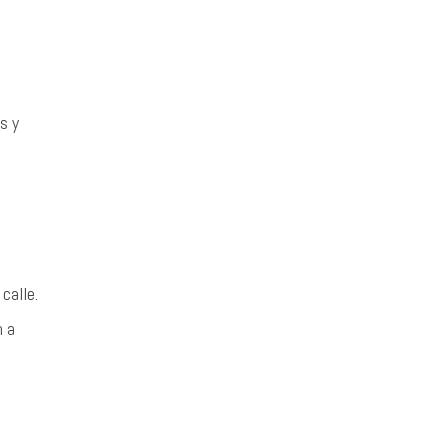
s y
calle.
n a