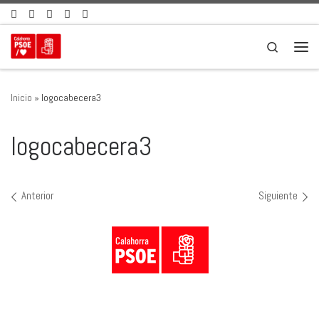
Saltar al contenido
Search
Men
Inicio
»
logocabecera3
logocabecera3
Navegación de imágenes
Anterior
Siguiente