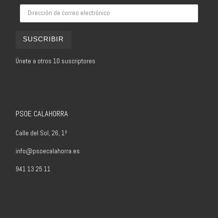
Dirección de correo electrónico
SUSCRIBIR
Únete a otros 10 suscriptores
PSOE CALAHORRA
Calle del Sol, 26, 1º
info@psoecalahorra.es
941 13 25 11