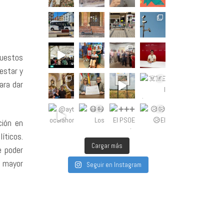
puestos
estar y
ara dar
ción en
íticos.
Cargar más
e poder
y mayor
Seguir en Instagram