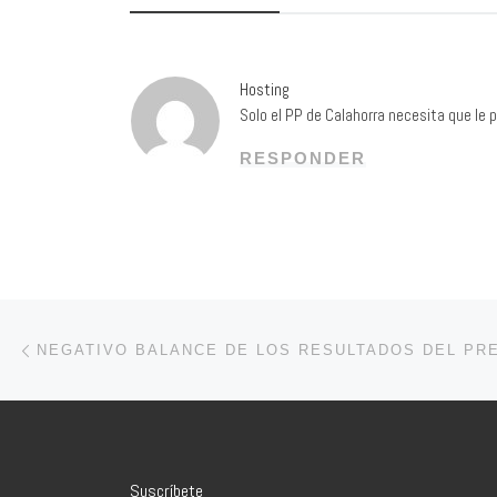
Hosting
Solo el PP de Calahorra necesita que le 
RESPONDER
Navegación de entradas
Entrada anterior
NEGATIVO BALANCE DE LOS RESULTADOS DEL PR
Suscríbete