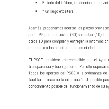
Estado del tráfico, incidencias en servic
Y un largo etcétera…
Además, proponemos acortar los plazos previstos
por el PP para contestar (30) y recabar (10) la i
otros 10 para compilar y entregar la información
respuesta a las solicitudes de los ciudadanos.
El PSOE considera imprescindible que el Ayun
transparencia y buen gobierno. Por ello esperam
Todos los aportes del PSOE a la ordenanza de t
facilitar al máximo la información disponible p
conocimiento posible del funcionamiento de su a