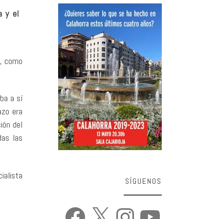
a y el
y, como
ba a sí
azo era
ión del
das las
ialista
SÍGUENOS
Facebook
X
Instagram
YouTube