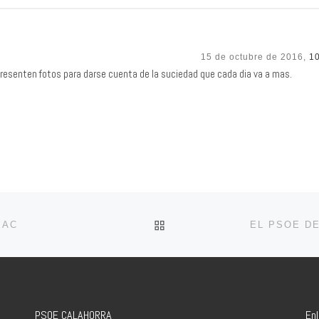
15 de octubre de 2016,
1
presenten fotos para darse cuenta de la suciedad que cada dia va a mas.
VOLVER A LA LISTA DE 
EAC
PSOE CALAHORRA
En