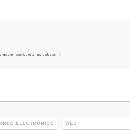
Hoy, los grupos del PP y d
Ciudadanos habían sido
convocados a una reunión
el Equipo de Gobierno par
intercambiar ideas […]
ampos obligatorios están marcados con
*
RREO ELECTRÓNICO
WEB