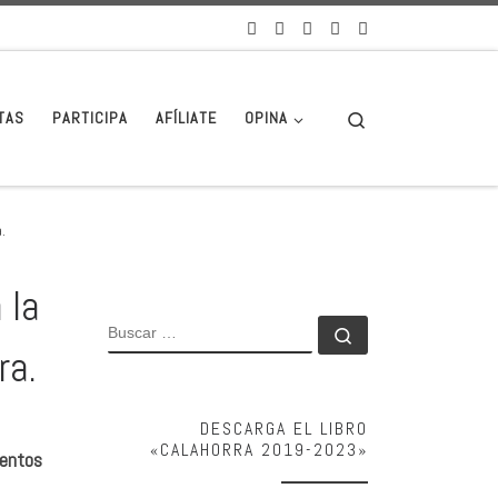
Search
TAS
PARTICIPA
AFÍLIATE
OPINA
.
 la
BUSCAR
Buscar …
ra.
DESCARGA EL LIBRO
«CALAHORRA 2019-2023»
mentos