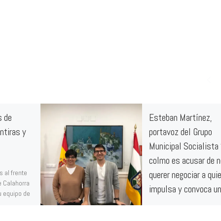
s de
Esteban Martínez,
ntiras y
portavoz del Grupo
Municipal Socialista 
colmo es acusar de n
 al frente
querer negociar a qui
e Calahorra
impulsa y convoca u
su equipo de
reunión de negociació
do Popular.