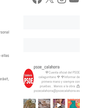
rsonal
 ellas
psoe_calahorra
🌹Cuenta oficial del PSOE
calagurritano 🌹
🌹Informar de
rávit,
primera mano y siempre con
pruebas... Manos a la obra.
📩
psoecalahorra@psoecalahorra.es