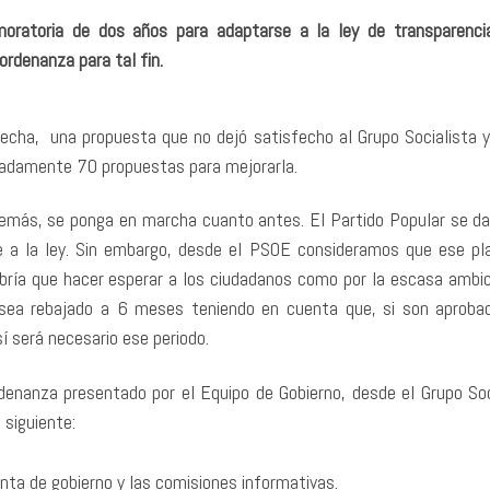
oratoria de dos años para adaptarse a la ley de transparenci
ordenanza para tal fin.
fecha, una propuesta que no dejó satisfecho al Grupo Socialista 
adamente 70 propuestas para mejorarla.
más, se ponga en marcha cuanto antes. El Partido Popular se da
 a la ley. Sin embargo, desde el PSOE consideramos que ese pl
bría que hacer esperar a los ciudadanos como por la escasa ambic
 sea rebajado a 6 meses teniendo en cuenta que, si son aproba
í será necesario ese periodo.
denanza presentado por el Equipo de Gobierno, desde el Grupo Soc
 siguiente:
unta de gobierno y las comisiones informativas.