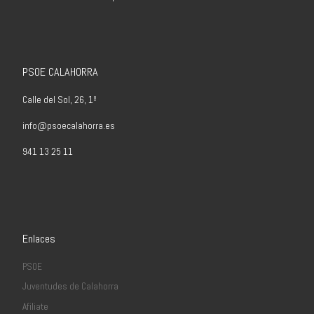
PSOE CALAHORRA
Calle del Sol, 26, 1º
info@psoecalahorra.es
941 13 25 11
Enlaces
PSOE
Juventudes de Calahorra
Afiliate