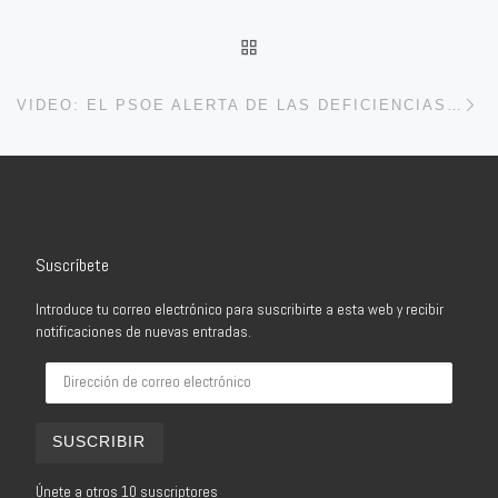
VOLVER A LA LISTA DE 
En
VIDEO: EL PSOE ALERTA DE LAS DEFICIENCIAS EN LAS PISCINAS MUNICIPALES FRUTO DE LA DEJADEZ DEL EQUIPO DE GOBIERNO
Suscríbete
Introduce tu correo electrónico para suscribirte a esta web y recibir
notificaciones de nuevas entradas.
Dirección de correo electrónico
SUSCRIBIR
Únete a otros 10 suscriptores