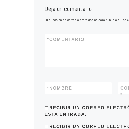
demostrando, hacie
Deja un comentario
una irresponsabilid
intolerable
Tu dirección de correo electrónico no será publicada.
Los c
*
COMENTARIO
*
NOMBRE
CO
*
RECIBIR UN CORREO ELECTR
ESTA ENTRADA.
RECIBIR UN CORREO ELECTR