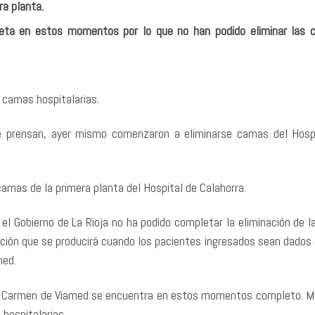
ra planta.
eta en estos momentos por lo que no han podido eliminar las
 camas hospitalarias.
de prensan, ayer mismo comenzaron a eliminarse camas del Hosp
camas de la primera planta del Hospital de Calahorra.
 el Gobierno de La Rioja no ha podido completar la eliminación de l
ación que se producirá cuando los pacientes ingresados sean dados 
med.
 del Carmen de Viamed se encuentra en estos momentos completo. M
hospitalarias.