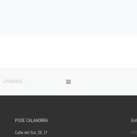
VOLVER A LA LISTA DE 
ENTREVISTA A ELISA GARRIDO EN LA CADENA SER: «TODOS SON PERSONAS QUE HAN ESTADO TRABAJANDO YA EN TODOS LOS ÁMBITOS DE CALAHORRA. HAN DEMOSTRADO SU CAPACIDAD DE TRABAJO».
PSOE CALAHORRA
En
Calle del Sol, 26, 1º
PS