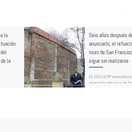
a la
Seis años después d
ctuación
anunciarlo, el refuerz
 del
muro de San Francis
 de la
sigue sin realizarse
En 2013 el PP anunciaba l
reparación del muro de S
lista de
Francisco, una obra que a
lahorra)
se ha realizado Exigimos a
 colaboración
a lo largo de
rechaza el
 una parte
e esta
están