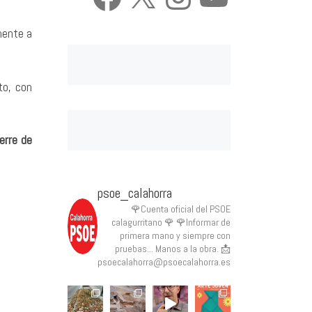
mente a
to, con
erre de
psoe_calahorra
🌹Cuenta oficial del PSOE
calagurritano 🌹
🌹Informar de
primera mano y siempre con
pruebas... Manos a la obra.
📩
psoecalahorra@psoecalahorra.es