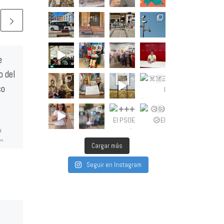
e
Concha Andreu:
o del
“Calahorra cuenta para el
co
gobierno socialista de
Pedro Sánchez”
a
Los accesos al polígono El
an
Recuenco, la intervención en
Cargar más
ún no
Las Cloacas Romanas, la
l […]
realización de exámenes de
Seguir en Instagram
tráfico en Calahorra y la […]