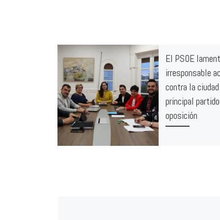
El PSOE lament
irresponsable a
contra la ciudad
principal partido
oposición
La Agrupación Socia
Calahorra (PSOE-Ca
lamenta la falta de
del Partido Popular 
toda la pandemia y 
comportamiento que
de los concejales d
formación política 