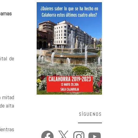
 camas
ital de
a mitad
de alta
SÍGUENOS
ientras
Facebook
X
Instagram
YouTube