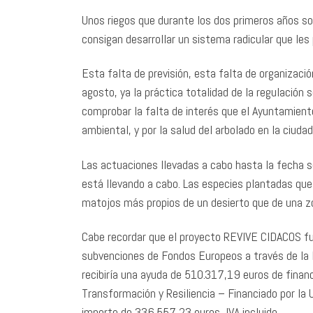
Unos riegos que durante los dos primeros años son
consigan desarrollar un sistema radicular que les
Esta falta de previsión, esta falta de organizac
agosto, ya la práctica totalidad de la regulación
comprobar la falta de interés que el Ayuntamient
ambiental, y por la salud del arbolado en la ciudad
Las actuaciones llevadas a cabo hasta la fecha s
está llevando a cabo. Las especies plantadas que 
matojos más propios de un desierto que de una z
Cabe recordar que el proyecto REVIVE CIDACOS fu
subvenciones de Fondos Europeos a través de la 
recibiría una ayuda de 510.317,19 euros de finan
Transformación y Resiliencia – Financiado por la
importe de 336.557,23 euros, IVA incluido.