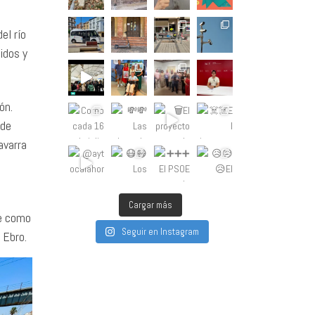
el río
idos y
ón.
 de
avarra
Cargar más
de como
Seguir en Instagram
 Ebro.