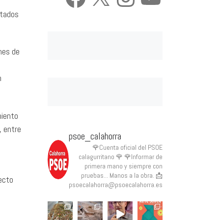
ntados
mes de
n
miento
, entre
psoe_calahorra
🌹Cuenta oficial del PSOE
calagurritano 🌹
🌹Informar de
primera mano y siempre con
pruebas... Manos a la obra.
📩
ecto
psoecalahorra@psoecalahorra.es