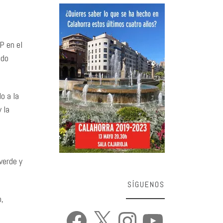
PP en el
ado
o a la
 la
verde y
SÍGUENOS
o,
Facebook
X
Instagram
YouTube