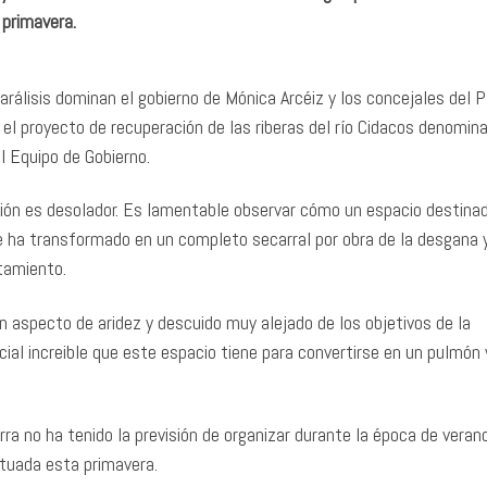
 primavera.
 parálisis dominan el gobierno de Mónica Arcéiz y los concejales del 
el proyecto de recuperación de las riberas del río Cidacos denomin
l Equipo de Gobierno.
ión es desolador. Es lamentable observar cómo un espacio destinad
se ha transformado en un completo secarral por obra de la desgana y
ntamiento.
n aspecto de aridez y descuido muy alejado de los objetivos de la
al increible que este espacio tiene para convertirse en un pulmón 
a no ha tenido la previsión de organizar durante la época de veran
ctuada esta primavera.