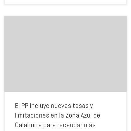
Hasta un 10% más de pago por usar el pago por teléfono móvil
Nueva tasa de 4€ al día por colocación de contenedores, andamios,
etc. Prohibición de estacionamiento de motocicletas en la zona azul
El PP incluye nuevas tasas y
limitaciones en la Zona Azul de
Calahorra para recaudar más