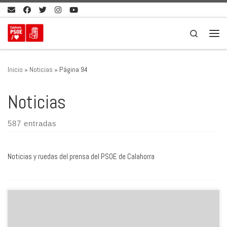
Saltar al contenido
Search
Men
Inicio
»
Noticias
»
Página 94
Noticias
587 entradas
Noticias y ruedas del prensa del PSOE de Calahorra
[yt4wp-video video_id=»bQTwLktcX54″] Pedro Sanz anunció la
semana pasada un importante recorte en el número de camas de
las que dispone la Fundación Hospital de Calahorra para atender a