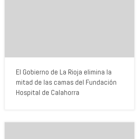
los ciudadanos de La Rioja Baja. Lo que a todas luces significa la
reducción a la mitad de las camas disponibles era “vendido” el
pasado viernes por el PP como una buena noticia. Si el pasado 1 de
abril el anuncio era que en los próximos meses el FHC se iba a
integrar en el SERIS, esta vez nada se ha sabido al respecto. Las
idas y venidas, los «dimes y diretes» del PP con la Fundación
Hospital de Calahorra dejan claro que no tienen una idea ni un
objetivo claro con el Hospital de Calahorra. Es lamentable que traten
de engañar a los ciudadanos de La Rioja Baja en un tema tan
delicado como la salud, pretendiendo que un importante recorte […]
El Gobierno de La Rioja elimina la
mitad de las camas del Fundación
Hospital de Calahorra
La Agrupación Socialista de Calahorra ha aprobado por aclamación
la candidatura propuesta por la candidata Elisa Garrido a las