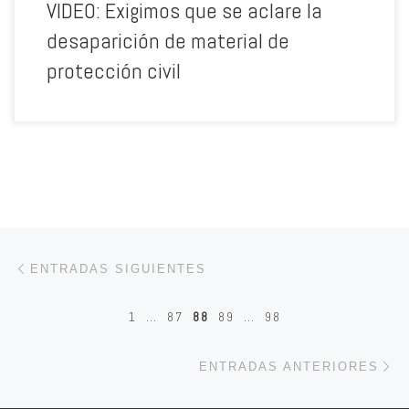
VIDEO: Exigimos que se aclare la
desaparición de material de
protección civil
Navegación de entradas
Entradas siguientes
ENTRADAS SIGUIENTES
1
…
87
88
89
…
98
En
ENTRADAS ANTERIORES