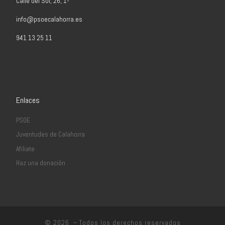
Calle del Sol, 26, 1º
info@psoecalahorra.es
941 13 25 11
Enlaces
PSOE
Juventudes de Calahorra
Afiliate
Haz una donación
© 2026
– Todos los derechos reservados