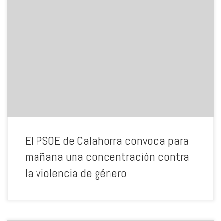
La agrupación del PSOE de Calahorra convoca a todos los
ciudadanos y ciudadanas a una concentración que tendrá lugar
mañana a las 18.00 horas en “La moza” para mostrar nuestra
repulsa por la violencia de género que se ha cobrado la vida de 55
mujeres este año y de 800 en los últimos diez años. Queremos
evidenciar que el 25 de noviembre, Dia Internacioal contra la
violencia de Género, es un día en el que toda la sociedad tiene que
mostrar unida su repulsa a cualquier acto de violencia de género y,
de igual modo, recordar y dignificar a todas las víctimas de esta
lacra. ¡NO A LA VIOLENCIA DE GÉNERO!
El PSOE de Calahorra convoca para
mañana una concentración contra
la violencia de género