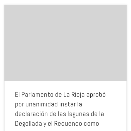
Se trata de una declaración impulsada durante años por la
Asociación Ecologistas en Acción de La Rioja que el Partido
Socialista a través de su Grupo Parlamentario ha trasladado al
Parlamento de La Rioja. Desde el Partido Socialista de Calahorra
agradecemos el esfuerzo de Ecologistas en Acción de La Rioja y el
respaldo obtenido en el Parlamento de La Rioja a esta proposición
que ha sido aprobada por unanimidad. En su conjunto es un espacio
de elevado interés geológico, faunístico, paisajístico, y arqueológico,
en cuyo interior se encuentran los restos de una presa romana del
Siglo I y otra del Siglo XVIII. El Parlamento de La Rioja ha aprobado
por tanto, instar al Gobierno de La Rioja en consonancia con lo
señalado en los capítulos I y II de la Ley 4/2003, de 26 de marzo, de
Conservación de Espacios Naturales de La Rioja (por sus
excepcionales valores ambientales, paisajísticos […]
El Parlamento de La Rioja aprobó
por unanimidad instar la
declaración de las lagunas de la
Degollada y el Recuenco como