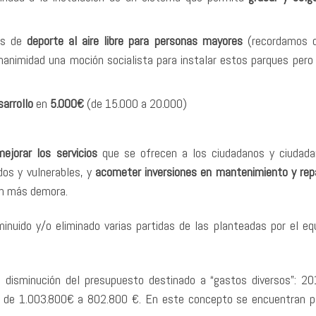
tos de
deporte al aire libre para personas mayores
(recordamos q
unanimidad una moción socialista para instalar estos parques pero
sarrollo
en
5.000€
(de 15.000 a 20.000)
mejorar los servicios
que se ofrecen a los ciudadanos y ciudad
dos y vulnerables, y
acometer inversiones en mantenimiento y rep
an más demora.
inuido y/o eliminado varias partidas de las planteadas por el eq
 disminución del presupuesto destinado a “gastos diversos”: 2
de 1.003.800€ a 802.800 €. En este concepto se encuentran p