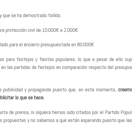
 que se ha demostrado fallido.
ara protección civil de 10.000€ a 2.000€
allado para el encierro presupuestada en 80.000€
as para festejos y fiestas populares, lo que a pesar de ello su
n las partidas de festejos en comparación respecto del presupu
de publicidad y propaganda puesto que, en este momento,
creem
licitar lo que se hace.
ta de prensa, ni siquiera hemos sido citados por el Partido Popul
stas propuestas y no sabemos a qué están esperando puesto que las