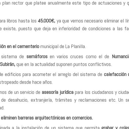
n plan rector que platee anualmente este tipo de actuaciones y 
ra libros hasta los
45.000€,
ya que vemos necesario eliminar el lí
existe, puesto que deja en inferioridad de condiciones a las fa
ión en el cementerio
municipal de La Planilla.
l sistema de
semáforos
en varios cruces como el de
Numanci
Subirán,
que en la actualidad suponen puntos conflictivos.
e edificios para acometer el arreglo del sistema de
calefacción 
estropeado desde hace años.
nos de un servicio de
asesoría jurídica
para los ciudadanos y ciud
de desahucio, extranjería, trámites y reclamaciones etc. Un se
ad.
e
eliminen barreras arquitectónicas en comercios.
tinada a la instalación de un sistema que permita
grabar y col