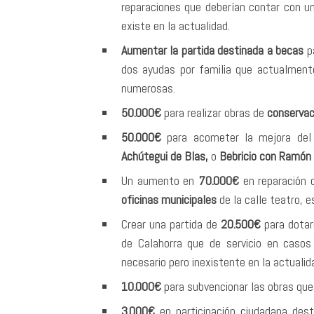
reparaciones que deberían contar con u
existe en la actualidad.
Aumentar la partida destinada a becas
pa
dos ayudas por familia que actualmente 
numerosas.
50.000€
para realizar obras de
conservac
50.000€
para acometer la mejora de
Achútegui de Blas,
o
Bebricio con Ramón 
Un aumento en
70.000€
en reparación d
oficinas municipales
de la calle teatro, 
Crear una partida de
20.500€
para dotar
de Calahorra que de servicio en casos 
necesario pero inexistente en la actualid
10.000€
para subvencionar las obras qu
3.000€
en participación ciudadana des