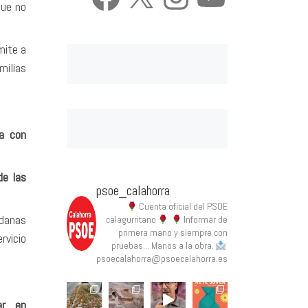
que no
mite a
milias
a con
de las
psoe_calahorra
Cuenta oficial del PSOE
adanas
calagurritano
Informar de
primera mano y siempre con
rvicio
pruebas... Manos a la obra.
psoecalahorra@psoecalahorra.es
gar en