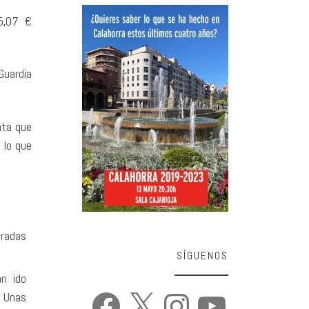
5,07 €
Guardia
nta que
 lo que
radas
SÍGUENOS
n ido
Facebook
X
Instagram
YouTube
. Unas