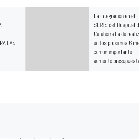
La integración en el
A
SERIS del Hospital 
Calahorra ha de reali
RA LAS
en los próximos 6 m
con un importante
aumento presupuesta
LETA 1.
La integración en el SERIS 
iménez 2.
aumento presupuestario 
cía
atender un 21% más de
ández
pacientes procedentes de
ver Lolo
convenio con Navarra reto
…]