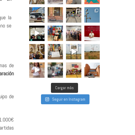
ue la
 no se
anas de
aración
Cargar más
uipo de
Seguir en Instagram
01.000€
artidas