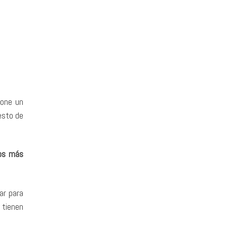
pone un
esto de
os más
ar para
 tienen