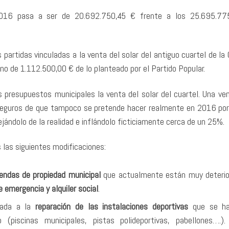
2016 pasa a ser de 20.692.750,45 € frente a los 25.695.77
partidas vinculadas a la venta del solar del antiguo cuartel de la 
ino de 1.112.500,00 € de lo planteado por el Partido Popular.
s presupuestos municipales la venta del solar del cuartel. Una ve
seguros de que tampoco se pretende hacer realmente en 2016 por
ejándolo de la realidad e inflándolo ficticiamente cerca de un 25%.
 las siguientes modificaciones:
iendas de propiedad municipal
que actualmente están muy deterio
e
emergencia y alquiler social
.
ada a la
reparación de las instalaciones deportivas
que se ha
(piscinas municipales, pistas polideportivas, pabellones….)