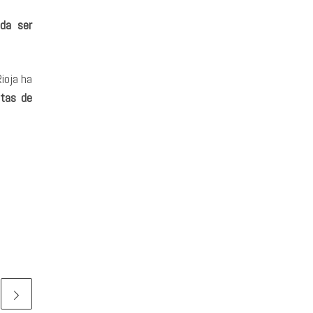
eda ser
ioja ha
stas de