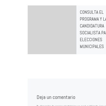
CONSULTA EL
PROGRAMA Y L
CANDIDATURA
SOCIALISTA PA
ELECCIONES
MUNICIPALES
LA LISTA COMP
Elisa Garrido J
Jesús Mª García Gar
3. Chelo Fern
Martínez 4. Óli
Martínez 5. [
Deja un comentario